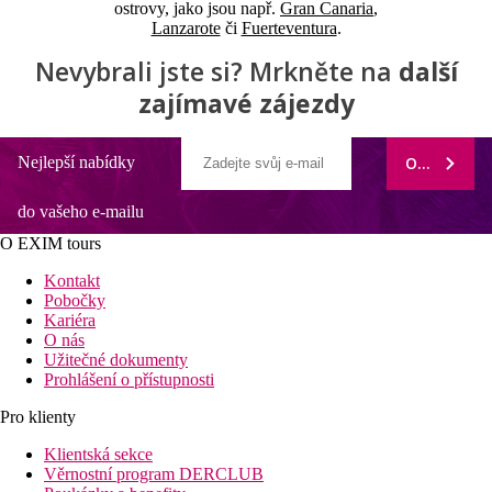
ostrovy, jako jsou např.
Gran Canaria
,
Lanzarote
či
Fuerteventura
.
Nevybrali jste si? Mrkněte na
další
zajímavé zájezdy
Nejlepší nabídky
ODEBÍRAT
do vašeho e-mailu
O EXIM tours
Kontakt
Pobočky
Kariéra
O nás
Užitečné dokumenty
Prohlášení o přístupnosti
Pro klienty
Klientská sekce
Věrnostní program DERCLUB