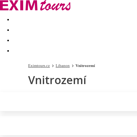
Akční nabídky
Last minute
First minute - Exotika a zim
Eximtours.cz
Libanon
Vnitrozemí
Vnitrozemí