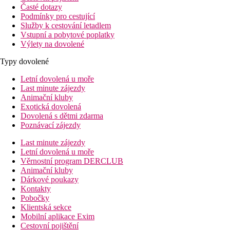
Časté dotazy
Podmínky pro cestující
Služby k cestování letadlem
Vstupní a pobytové poplatky
Výlety na dovolené
Typy dovolené
Letní dovolená u moře
Last minute zájezdy
Animační kluby
Exotická dovolená
Dovolená s dětmi zdarma
Poznávací zájezdy
Last minute zájezdy
Letní dovolená u moře
Věrnostní program DERCLUB
Animační kluby
Dárkové poukazy
Kontakty
Pobočky
Klientská sekce
Mobilní aplikace Exim
Cestovní pojištění