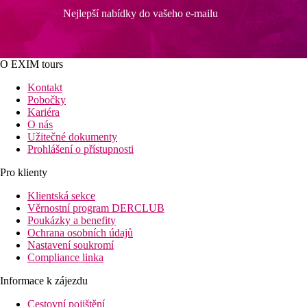
Nejlepší nabídky do vašeho e-mailu
O EXIM tours
Kontakt
Pobočky
Kariéra
O nás
Užitečné dokumenty
Prohlášení o přístupnosti
Pro klienty
Klientská sekce
Věrnostní program DERCLUB
Poukázky a benefity
Ochrana osobních údajů
Nastavení soukromí
Compliance linka
Informace k zájezdu
Cestovní pojištění