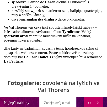
sjezdovka
Combe de Caron
dlouhá 11 kilometrů s
převýšením 1 400 metrů,
rozsáhlý
snowpark
s boardercrossem, halfpipe, quarterpipe,
raily a dalšími lákadly,
osvětlená
sáňkařská dráha
o délce 6 kilometrů.
Ve Val Thorens vás čeká také spousta mimolyžařské zábavy v
čele s adrenalinovou závěsnou dráhou
Tyrolienne
. Veliký
sportovní areál
zahrnuje multifunkční hřiště na kopanou,
pozemní hokej a volejbal,
dále kurty na badminton, squash a tenis, horolezeckou stěnu či
aquapark s wellness centrem. Pestré nabídce večerní zábavy
dominují bar
La Folie Douce
s živými vystoupeními a restaurace
La Frutière
.
Fotogalerie:
dovolená na lyžích ve
Val Thorens
Nejlepší nabídky
ODEBÍRAT