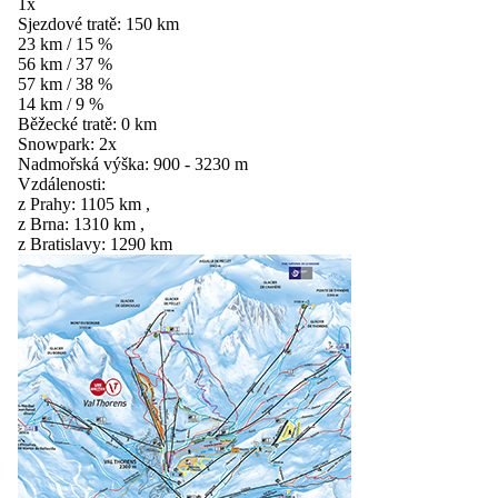
1x
Sjezdové tratě:
150 km
23 km / 15 %
56 km / 37 %
57 km / 38 %
14 km / 9 %
Běžecké tratě:
0 km
Snowpark:
2x
Nadmořská výška:
900 - 3230 m
Vzdálenosti:
z Prahy:
1105 km
,
z Brna:
1310 km
,
z Bratislavy:
1290 km