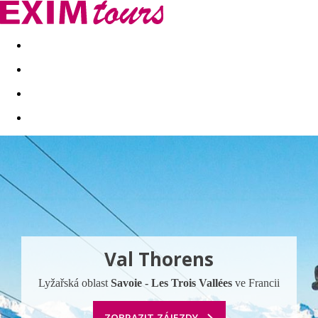
Akční nabídky
Last minute
First minute - Exotika a zim
Val Thorens
Lyžařská oblast
Savoie - Les Trois Vallées
ve Francii
ZOBRAZIT ZÁJEZDY