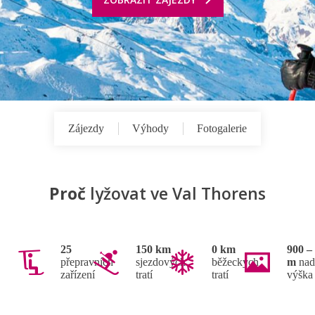
Zájezdy
Výhody
Fotogalerie
Proč
lyžovat ve Val Thorens
25
150 km
0 km
900 –
přepravních
sjezdových
běžeckých
m
nad
zařízení
tratí
tratí
výška