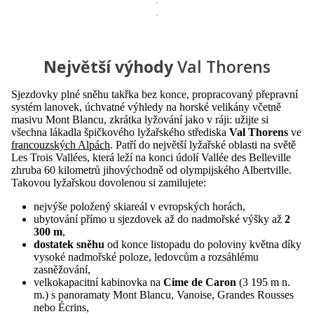
Největší výhody
Val Thorens
Sjezdovky plné sněhu takřka bez konce, propracovaný přepravní
systém lanovek, úchvatné výhledy na horské velikány včetně
masivu Mont Blancu, zkrátka lyžování jako v ráji: užijte si
všechna lákadla špičkového lyžařského střediska
Val Thorens
ve
francouzských Alpách
. Patří do největší lyžařské oblasti na světě
Les Trois Vallées, která leží na konci údolí Vallée des Belleville
zhruba 60 kilometrů jihovýchodně od olympijského Albertville.
Takovou lyžařskou dovolenou si zamilujete:
nejvýše položený skiareál v evropských horách,
ubytování přímo u sjezdovek až do nadmořské výšky až
2
300 m
,
dostatek sněhu
od konce listopadu do poloviny května díky
vysoké nadmořské poloze, ledovcům a rozsáhlému
zasněžování,
velkokapacitní kabinovka na
Cime de Caron
(3 195 m n.
m.) s panoramaty Mont Blancu, Vanoise, Grandes Rousses
nebo Écrins,