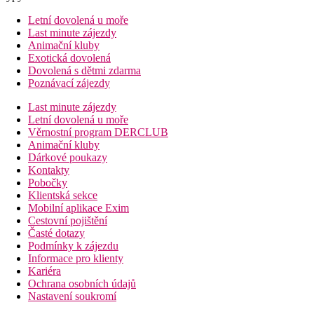
Letní dovolená u moře
Last minute zájezdy
Animační kluby
Exotická dovolená
Dovolená s dětmi zdarma
Poznávací zájezdy
Last minute zájezdy
Letní dovolená u moře
Věrnostní program DERCLUB
Animační kluby
Dárkové poukazy
Kontakty
Pobočky
Klientská sekce
Mobilní aplikace Exim
Cestovní pojištění
Časté dotazy
Podmínky k zájezdu
Informace pro klienty
Kariéra
Ochrana osobních údajů
Nastavení soukromí