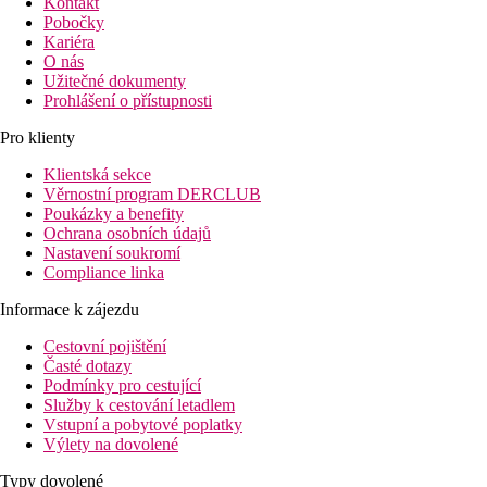
Kontakt
Pobočky
Kariéra
O nás
Užitečné dokumenty
Prohlášení o přístupnosti
Pro klienty
Klientská sekce
Věrnostní program DERCLUB
Poukázky a benefity
Ochrana osobních údajů
Nastavení soukromí
Compliance linka
Informace k zájezdu
Cestovní pojištění
Časté dotazy
Podmínky pro cestující
Služby k cestování letadlem
Vstupní a pobytové poplatky
Výlety na dovolené
Typy dovolené