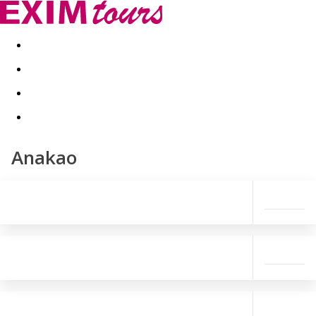
Akční nabídky
Last minute
First minute - Exotika a zim
Anakao