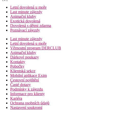
Letní dovolená u moře
Last minute zájezdy
Animační kluby
Exotická dovolená
Dovolená s dětmi zdarma
Poznávací zájezdy
Last minute zájezdy
Letní dovolená u moře
Věrnostní program DERCLUB
Animační kluby
Dárkové poukazy
Kontakty
Pobočky
Klientská sekce
Mobilní aplikace Exim
Cestovní pojištění
Časté dotazy
Podmínky k zájezdu
Informace pro klienty
Kariéra
Ochrana osobních údajů
Nastavení soukromí