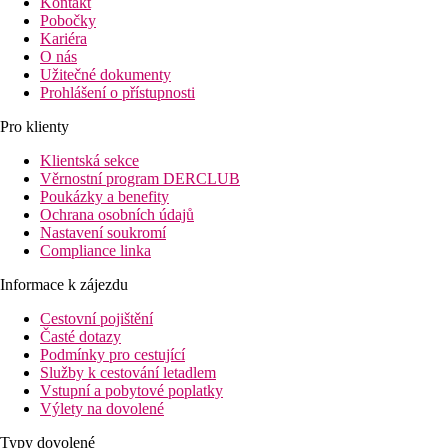
Kontakt
Pobočky
Kariéra
O nás
Užitečné dokumenty
Prohlášení o přístupnosti
Pro klienty
Klientská sekce
Věrnostní program DERCLUB
Poukázky a benefity
Ochrana osobních údajů
Nastavení soukromí
Compliance linka
Informace k zájezdu
Cestovní pojištění
Časté dotazy
Podmínky pro cestující
Služby k cestování letadlem
Vstupní a pobytové poplatky
Výlety na dovolené
Typy dovolené