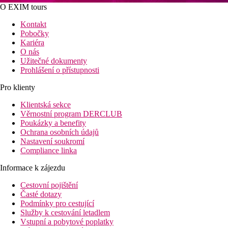
O EXIM tours
Kontakt
Pobočky
Kariéra
O nás
Užitečné dokumenty
Prohlášení o přístupnosti
Pro klienty
Klientská sekce
Věrnostní program DERCLUB
Poukázky a benefity
Ochrana osobních údajů
Nastavení soukromí
Compliance linka
Informace k zájezdu
Cestovní pojištění
Časté dotazy
Podmínky pro cestující
Služby k cestování letadlem
Vstupní a pobytové poplatky