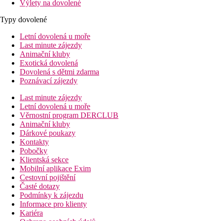
Výlety na dovolené
Typy dovolené
Letní dovolená u moře
Last minute zájezdy
Animační kluby
Exotická dovolená
Dovolená s dětmi zdarma
Poznávací zájezdy
Last minute zájezdy
Letní dovolená u moře
Věrnostní program DERCLUB
Animační kluby
Dárkové poukazy
Kontakty
Pobočky
Klientská sekce
Mobilní aplikace Exim
Cestovní pojištění
Časté dotazy
Podmínky k zájezdu
Informace pro klienty
Kariéra