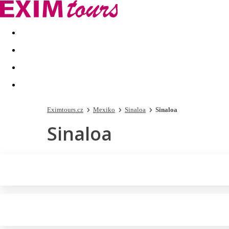
Akční nabídky
Last minute
First minute - Exotika a zim
Eximtours.cz
Mexiko
Sinaloa
Sinaloa
Sinaloa