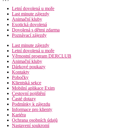
Letní dovolená u moře
Last minute zájezdy
Animační kluby
Exotická dovolená
Dovolená s dětmi zdarma
Poznávací zájezdy
Last minute zájezdy
Letní dovolená u moře
Věrnostní program DERCLUB
Animační kluby
Dárkové poukazy
Kontakty
Pobočky
Klientská sekce
Mobilní aplikace Exim
Cestovní pojištění
Časté dotazy
Podmínky k zájezdu
Informace pro klienty
Kariéra
Ochrana osobních údajů
Nastavení soukromí