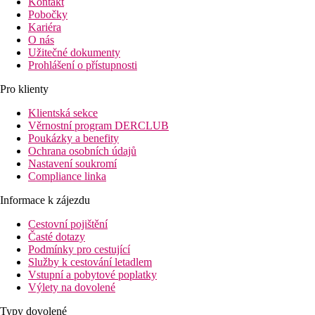
Kontakt
Pobočky
Kariéra
O nás
Užitečné dokumenty
Prohlášení o přístupnosti
Pro klienty
Klientská sekce
Věrnostní program DERCLUB
Poukázky a benefity
Ochrana osobních údajů
Nastavení soukromí
Compliance linka
Informace k zájezdu
Cestovní pojištění
Časté dotazy
Podmínky pro cestující
Služby k cestování letadlem
Vstupní a pobytové poplatky
Výlety na dovolené
Typy dovolené