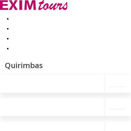
Akční nabídky
Last minute
First minute - Exotika a zim
Quirimbas