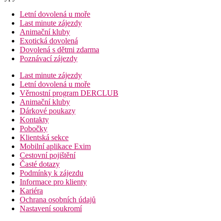
Letní dovolená u moře
Last minute zájezdy
Animační kluby
Exotická dovolená
Dovolená s dětmi zdarma
Poznávací zájezdy
Last minute zájezdy
Letní dovolená u moře
Věrnostní program DERCLUB
Animační kluby
Dárkové poukazy
Kontakty
Pobočky
Klientská sekce
Mobilní aplikace Exim
Cestovní pojištění
Časté dotazy
Podmínky k zájezdu
Informace pro klienty
Kariéra
Ochrana osobních údajů
Nastavení soukromí