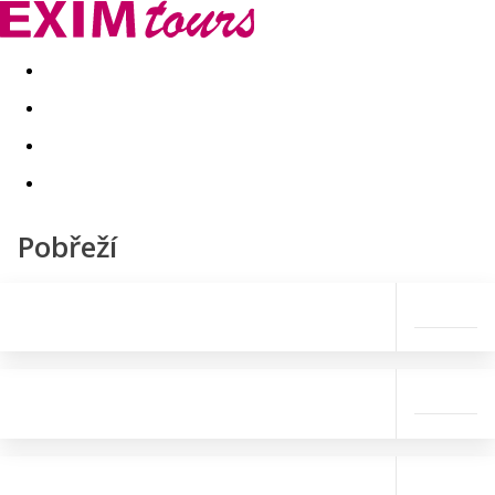
Akční nabídky
Last minute
First minute - Exotika a zim
Pobřeží