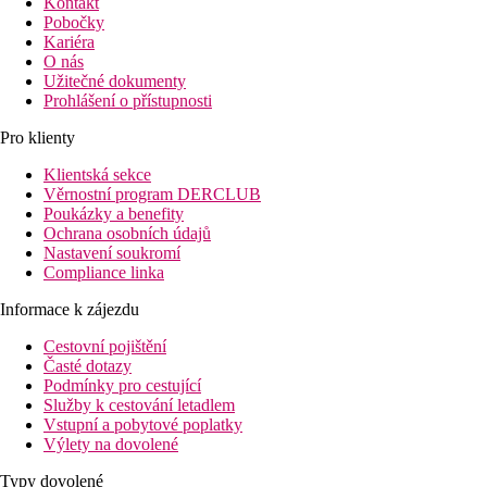
Kontakt
Pobočky
Kariéra
O nás
Užitečné dokumenty
Prohlášení o přístupnosti
Pro klienty
Klientská sekce
Věrnostní program DERCLUB
Poukázky a benefity
Ochrana osobních údajů
Nastavení soukromí
Compliance linka
Informace k zájezdu
Cestovní pojištění
Časté dotazy
Podmínky pro cestující
Služby k cestování letadlem
Vstupní a pobytové poplatky
Výlety na dovolené
Typy dovolené