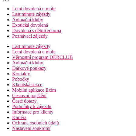
Letní dovolená u moře
Last minute zájezdy
Animační kluby
Exotická dovolená
Dovolená s dětmi zdarma
Poznávací zájezdy
Last minute zájezdy
Letní dovolená u moře
Věrnostní program DERCLUB
Animační kluby
Dárkové poukazy
Kontakty
Pobočky
Klientská sekce
Mobilní aplikace Exim
Cestovní pojištění
Časté dotazy
Podmínky k zájezdu
Informace pro klienty
Kariéra
Ochrana osobních údajů
Nastavení soukromí