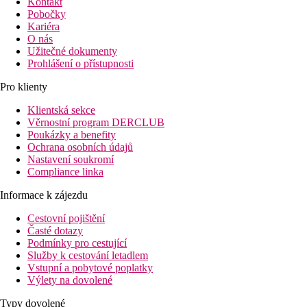
Kontakt
Pobočky
Kariéra
O nás
Užitečné dokumenty
Prohlášení o přístupnosti
Pro klienty
Klientská sekce
Věrnostní program DERCLUB
Poukázky a benefity
Ochrana osobních údajů
Nastavení soukromí
Compliance linka
Informace k zájezdu
Cestovní pojištění
Časté dotazy
Podmínky pro cestující
Služby k cestování letadlem
Vstupní a pobytové poplatky
Výlety na dovolené
Typy dovolené