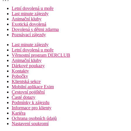
Letní dovolená u moře
Last minute zájezdy
Animační kluby
Exotická dovolená
Dovolená s dětmi zdarma
Poznávací zájezdy
Last minute zájezdy
Letní dovolená u moře
Věrnostní program DERCLUB
Animační kluby
Dárkové poukazy
Kontakty
Pobočky
Klientská sekce
Mobilní aplikace Exim
Cestovní pojištění
Časté dotazy
Podmínky k zájezdu
Informace pro klienty
Kariéra
Ochrana osobních údajů
Nastavení soukromí