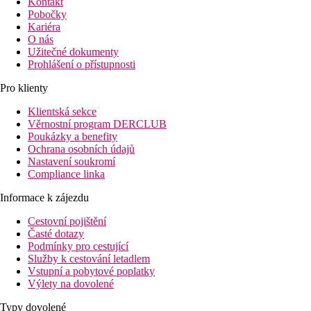
Kontakt
Pobočky
Kariéra
O nás
Užitečné dokumenty
Prohlášení o přístupnosti
Pro klienty
Klientská sekce
Věrnostní program DERCLUB
Poukázky a benefity
Ochrana osobních údajů
Nastavení soukromí
Compliance linka
Informace k zájezdu
Cestovní pojištění
Časté dotazy
Podmínky pro cestující
Služby k cestování letadlem
Vstupní a pobytové poplatky
Výlety na dovolené
Typy dovolené