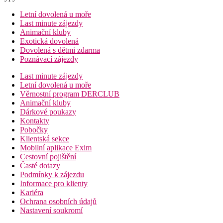
Letní dovolená u moře
Last minute zájezdy
Animační kluby
Exotická dovolená
Dovolená s dětmi zdarma
Poznávací zájezdy
Last minute zájezdy
Letní dovolená u moře
Věrnostní program DERCLUB
Animační kluby
Dárkové poukazy
Kontakty
Pobočky
Klientská sekce
Mobilní aplikace Exim
Cestovní pojištění
Časté dotazy
Podmínky k zájezdu
Informace pro klienty
Kariéra
Ochrana osobních údajů
Nastavení soukromí