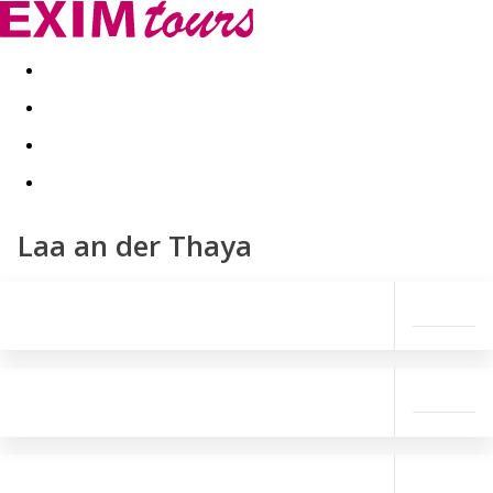
Akční nabídky
Last minute
First minute - Exotika a zim
Laa an der Thaya