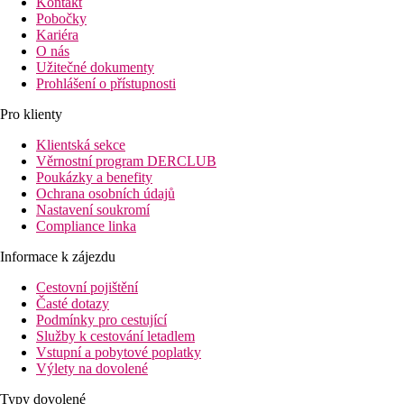
Kontakt
Pobočky
Kariéra
O nás
Užitečné dokumenty
Prohlášení o přístupnosti
Pro klienty
Klientská sekce
Věrnostní program DERCLUB
Poukázky a benefity
Ochrana osobních údajů
Nastavení soukromí
Compliance linka
Informace k zájezdu
Cestovní pojištění
Časté dotazy
Podmínky pro cestující
Služby k cestování letadlem
Vstupní a pobytové poplatky
Výlety na dovolené
Typy dovolené