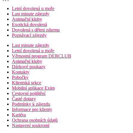
Letní dovolená u moře
Last minute zájezdy
Animační kluby
Exotická dovolená
Dovolená s dětmi zdarma
Poznávací zájezdy
Last minute zájezdy
Letní dovolená u moře
Věrnostní program DERCLUB
Animační kluby
Dárkové poukazy
Kontakty
Pobočky
Klientská sekce
Mobilní aplikace Exim
Cestovní pojištění
Časté dotazy
Podmínky k zájezdu
Informace pro klienty
Kariéra
Ochrana osobních údajů
Nastavení soukromí