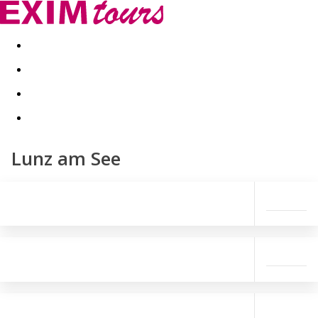
Akční nabídky
Last minute
First minute - Exotika a zim
Lunz am See