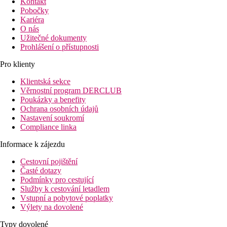
Kontakt
Pobočky
Kariéra
O nás
Užitečné dokumenty
Prohlášení o přístupnosti
Pro klienty
Klientská sekce
Věrnostní program DERCLUB
Poukázky a benefity
Ochrana osobních údajů
Nastavení soukromí
Compliance linka
Informace k zájezdu
Cestovní pojištění
Časté dotazy
Podmínky pro cestující
Služby k cestování letadlem
Vstupní a pobytové poplatky
Výlety na dovolené
Typy dovolené