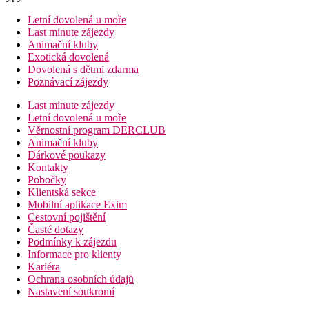
Letní dovolená u moře
Last minute zájezdy
Animační kluby
Exotická dovolená
Dovolená s dětmi zdarma
Poznávací zájezdy
Last minute zájezdy
Letní dovolená u moře
Věrnostní program DERCLUB
Animační kluby
Dárkové poukazy
Kontakty
Pobočky
Klientská sekce
Mobilní aplikace Exim
Cestovní pojištění
Časté dotazy
Podmínky k zájezdu
Informace pro klienty
Kariéra
Ochrana osobních údajů
Nastavení soukromí