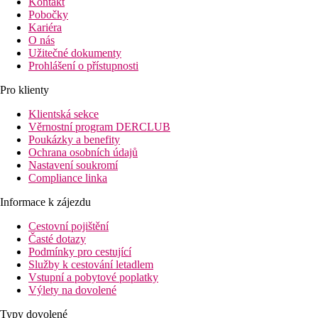
Kontakt
Pobočky
Kariéra
O nás
Užitečné dokumenty
Prohlášení o přístupnosti
Pro klienty
Klientská sekce
Věrnostní program DERCLUB
Poukázky a benefity
Ochrana osobních údajů
Nastavení soukromí
Compliance linka
Informace k zájezdu
Cestovní pojištění
Časté dotazy
Podmínky pro cestující
Služby k cestování letadlem
Vstupní a pobytové poplatky
Výlety na dovolené
Typy dovolené