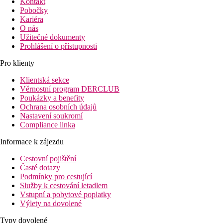
Kontakt
Pobočky
Kariéra
O nás
Užitečné dokumenty
Prohlášení o přístupnosti
Pro klienty
Klientská sekce
Věrnostní program DERCLUB
Poukázky a benefity
Ochrana osobních údajů
Nastavení soukromí
Compliance linka
Informace k zájezdu
Cestovní pojištění
Časté dotazy
Podmínky pro cestující
Služby k cestování letadlem
Vstupní a pobytové poplatky
Výlety na dovolené
Typy dovolené