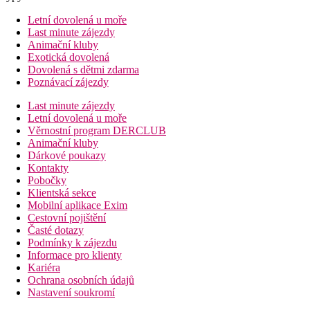
Letní dovolená u moře
Last minute zájezdy
Animační kluby
Exotická dovolená
Dovolená s dětmi zdarma
Poznávací zájezdy
Last minute zájezdy
Letní dovolená u moře
Věrnostní program DERCLUB
Animační kluby
Dárkové poukazy
Kontakty
Pobočky
Klientská sekce
Mobilní aplikace Exim
Cestovní pojištění
Časté dotazy
Podmínky k zájezdu
Informace pro klienty
Kariéra
Ochrana osobních údajů
Nastavení soukromí