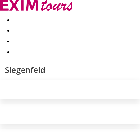
Akční nabídky
Last minute
First minute - Exotika a zim
Siegenfeld