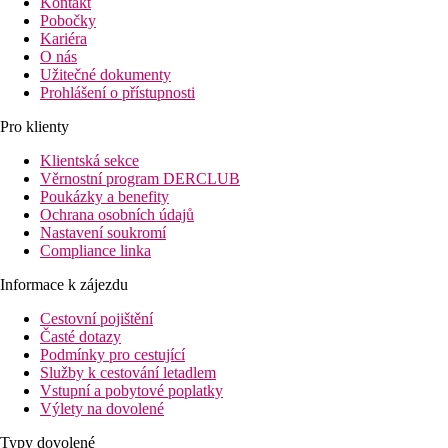
Kontakt
Pobočky
Kariéra
O nás
Užitečné dokumenty
Prohlášení o přístupnosti
Pro klienty
Klientská sekce
Věrnostní program DERCLUB
Poukázky a benefity
Ochrana osobních údajů
Nastavení soukromí
Compliance linka
Informace k zájezdu
Cestovní pojištění
Časté dotazy
Podmínky pro cestující
Služby k cestování letadlem
Vstupní a pobytové poplatky
Výlety na dovolené
Typy dovolené