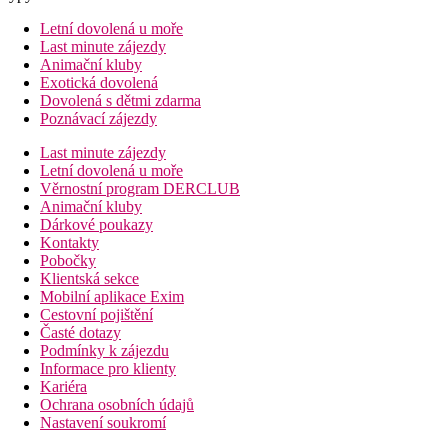
Letní dovolená u moře
Last minute zájezdy
Animační kluby
Exotická dovolená
Dovolená s dětmi zdarma
Poznávací zájezdy
Last minute zájezdy
Letní dovolená u moře
Věrnostní program DERCLUB
Animační kluby
Dárkové poukazy
Kontakty
Pobočky
Klientská sekce
Mobilní aplikace Exim
Cestovní pojištění
Časté dotazy
Podmínky k zájezdu
Informace pro klienty
Kariéra
Ochrana osobních údajů
Nastavení soukromí