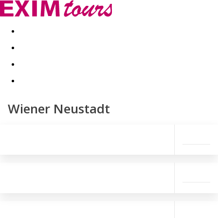
Akční nabídky
Last minute
First minute - Exotika a zim
Wiener Neustadt