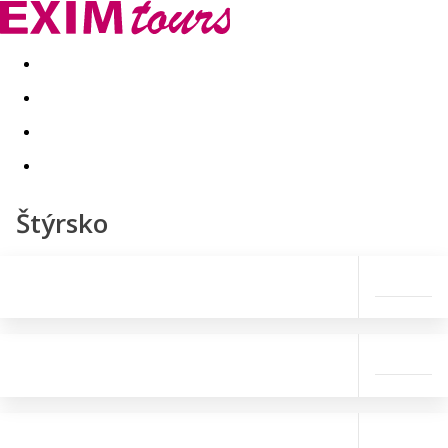
Akční nabídky
Last minute
First minute - Exotika a zim
Štýrsko