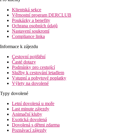
Klientská sekce
Věrnostní program DERCLUB
Poukázky a benefity
Ochrana osobních údajů
Nastavení soukromí
Compliance linka
Informace k zájezdu
Cestovní pojištění
Časté dotazy
Podmínky pro cestující
Služby k cestování letadlem
Vstupní a pobytové poplatky
Výlety na dovolené
Typy dovolené
Letní dovolená u moře
Last minute zájezdy
Animační kluby
Exotická dovolená
Dovolená s dětmi zdarma
Poznávací zájezdy