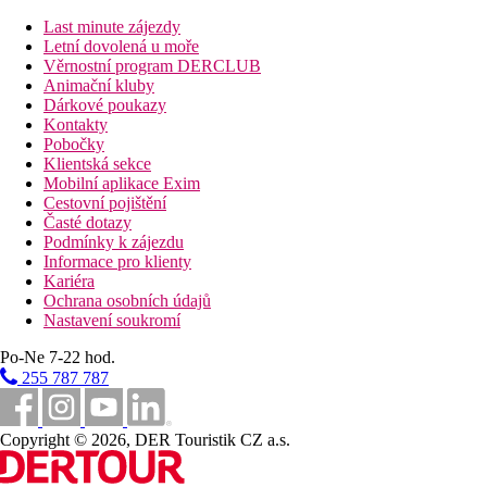
Last minute zájezdy
Letní dovolená u moře
Věrnostní program DERCLUB
Animační kluby
Dárkové poukazy
Kontakty
Pobočky
Klientská sekce
Mobilní aplikace Exim
Cestovní pojištění
Časté dotazy
Podmínky k zájezdu
Informace pro klienty
Kariéra
Ochrana osobních údajů
Nastavení soukromí
Po-Ne 7-22 hod.
255 787 787
Copyright © 2026, DER Touristik CZ a.s.