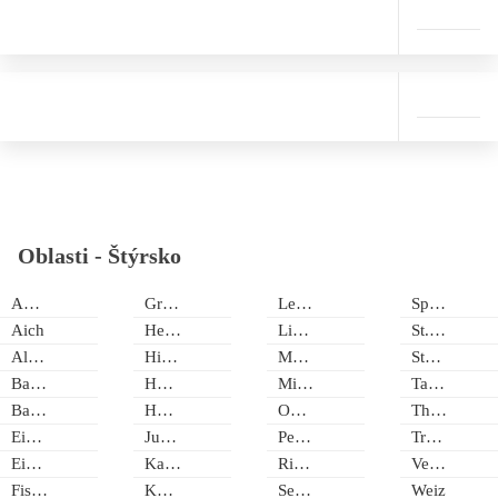
Oblasti -
Štýrsko
Admont
Grundlsee
Leutschach
Spital am Semmering
Aich
Heilbrunn
Liezen
St. Lambrecht
Altaussee
Hirschegg
Mariazell
Stainz
Bad Gleichenberg
Hohentauern
Mixnitz
Tauplitz
Bad Mitterndorf
Hochkar
Oberwölz-Lachtal
Therme Loipersdorf
Eibiswald
Judenburg
Peterdorf
Trahütten
Eisenerz
Karnerviertel
Riesneralm/Donnersbachwald
Veitsch
Fischbach
Köflach
Seckau
Weiz