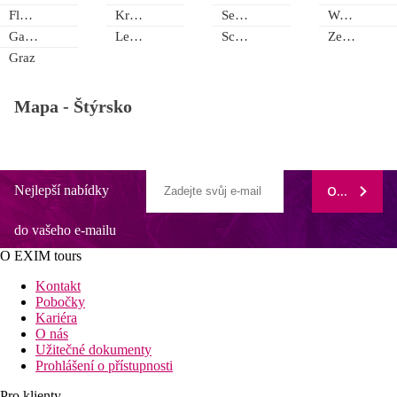
Fladnitz an der Teichalm
Kreischberg - Murau
Seggauberg
Wenigzell
Gamlitz
Leibnitz
Schladming - Dachstein
Zeltweg
Graz
Mapa -
Štýrsko
Nejlepší nabídky
ODEBÍRAT
do vašeho e-mailu
O EXIM tours
Kontakt
Pobočky
Kariéra
O nás
Užitečné dokumenty
Prohlášení o přístupnosti
Pro klienty