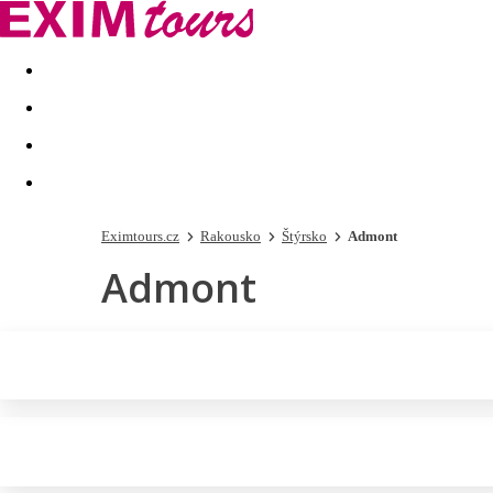
Akční nabídky
Last minute
First minute - Exotika a zim
Eximtours.cz
Rakousko
Štýrsko
Admont
Admont