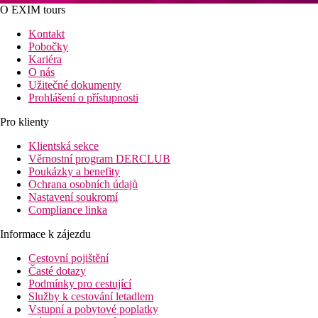
O EXIM tours
Kontakt
Pobočky
Kariéra
O nás
Užitečné dokumenty
Prohlášení o přístupnosti
Pro klienty
Klientská sekce
Věrnostní program DERCLUB
Poukázky a benefity
Ochrana osobních údajů
Nastavení soukromí
Compliance linka
Informace k zájezdu
Cestovní pojištění
Časté dotazy
Podmínky pro cestující
Služby k cestování letadlem
Vstupní a pobytové poplatky