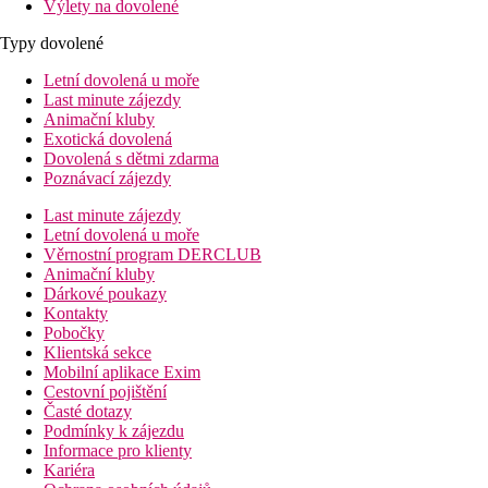
Výlety na dovolené
Typy dovolené
Letní dovolená u moře
Last minute zájezdy
Animační kluby
Exotická dovolená
Dovolená s dětmi zdarma
Poznávací zájezdy
Last minute zájezdy
Letní dovolená u moře
Věrnostní program DERCLUB
Animační kluby
Dárkové poukazy
Kontakty
Pobočky
Klientská sekce
Mobilní aplikace Exim
Cestovní pojištění
Časté dotazy
Podmínky k zájezdu
Informace pro klienty
Kariéra