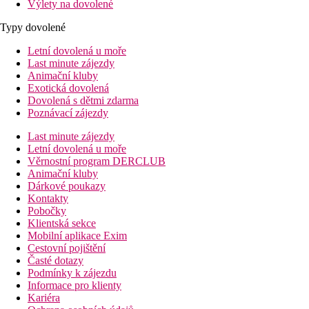
Výlety na dovolené
Typy dovolené
Letní dovolená u moře
Last minute zájezdy
Animační kluby
Exotická dovolená
Dovolená s dětmi zdarma
Poznávací zájezdy
Last minute zájezdy
Letní dovolená u moře
Věrnostní program DERCLUB
Animační kluby
Dárkové poukazy
Kontakty
Pobočky
Klientská sekce
Mobilní aplikace Exim
Cestovní pojištění
Časté dotazy
Podmínky k zájezdu
Informace pro klienty
Kariéra