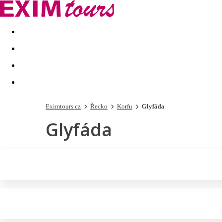
Akční nabídky
Last minute
First minute - Exotika a zim
Eximtours.cz
Řecko
Korfu
Glyfáda
Glyfáda