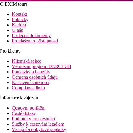
O EXIM tours
Kontakt
Pobočky
Kariéra
O nás
Užitečné dokumenty
Prohlášení o přístupnosti
Pro klienty
Klientská sekce
Věrnostní program DERCLUB
Poukázky a benefity
Ochrana osobních údajů
Nastavení soukromí
Compliance linka
Informace k zájezdu
Cestovní pojištění
Časté dotazy
Podmínky pro cestující
Služby k cestování letadlem
Vstupní a pobytové poplatky