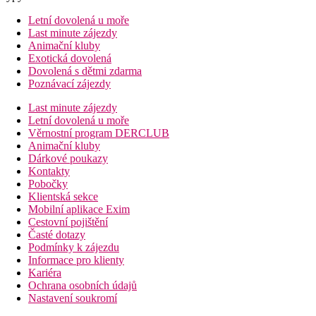
Letní dovolená u moře
Last minute zájezdy
Animační kluby
Exotická dovolená
Dovolená s dětmi zdarma
Poznávací zájezdy
Last minute zájezdy
Letní dovolená u moře
Věrnostní program DERCLUB
Animační kluby
Dárkové poukazy
Kontakty
Pobočky
Klientská sekce
Mobilní aplikace Exim
Cestovní pojištění
Časté dotazy
Podmínky k zájezdu
Informace pro klienty
Kariéra
Ochrana osobních údajů
Nastavení soukromí