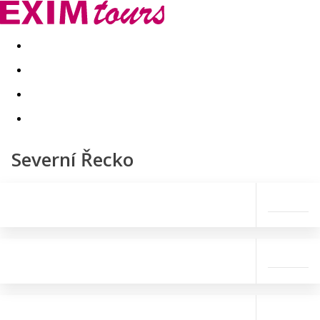
Akční nabídky
Last minute
First minute - Exotika a zim
Severní Řecko