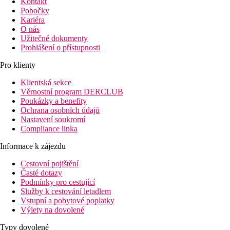
Kontakt
Pobočky
Kariéra
O nás
Užitečné dokumenty
Prohlášení o přístupnosti
Pro klienty
Klientská sekce
Věrnostní program DERCLUB
Poukázky a benefity
Ochrana osobních údajů
Nastavení soukromí
Compliance linka
Informace k zájezdu
Cestovní pojištění
Časté dotazy
Podmínky pro cestující
Služby k cestování letadlem
Vstupní a pobytové poplatky
Výlety na dovolené
Typy dovolené