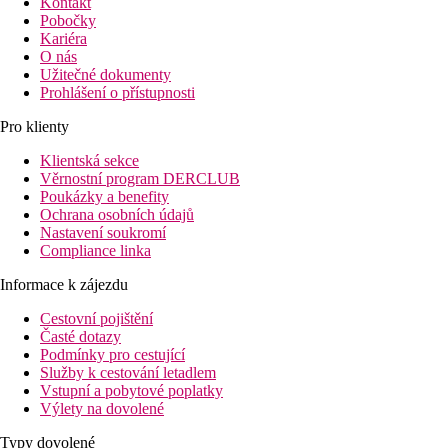
Kontakt
Pobočky
Kariéra
O nás
Užitečné dokumenty
Prohlášení o přístupnosti
Pro klienty
Klientská sekce
Věrnostní program DERCLUB
Poukázky a benefity
Ochrana osobních údajů
Nastavení soukromí
Compliance linka
Informace k zájezdu
Cestovní pojištění
Časté dotazy
Podmínky pro cestující
Služby k cestování letadlem
Vstupní a pobytové poplatky
Výlety na dovolené
Typy dovolené