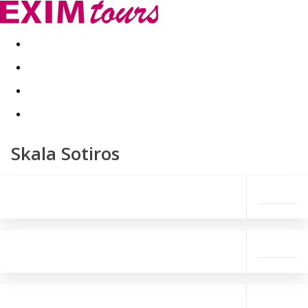
Akční nabídky
Last minute
First minute - Exotika a zim
Skala Sotiros