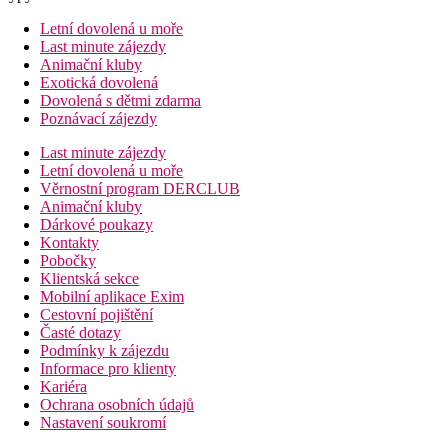
Letní dovolená u moře
Last minute zájezdy
Animační kluby
Exotická dovolená
Dovolená s dětmi zdarma
Poznávací zájezdy
Last minute zájezdy
Letní dovolená u moře
Věrnostní program DERCLUB
Animační kluby
Dárkové poukazy
Kontakty
Pobočky
Klientská sekce
Mobilní aplikace Exim
Cestovní pojištění
Časté dotazy
Podmínky k zájezdu
Informace pro klienty
Kariéra
Ochrana osobních údajů
Nastavení soukromí