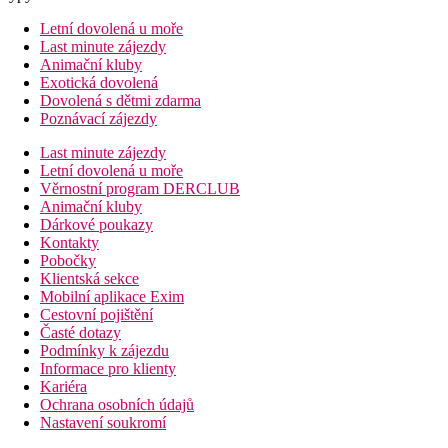
Letní dovolená u moře
Last minute zájezdy
Animační kluby
Exotická dovolená
Dovolená s dětmi zdarma
Poznávací zájezdy
Last minute zájezdy
Letní dovolená u moře
Věrnostní program DERCLUB
Animační kluby
Dárkové poukazy
Kontakty
Pobočky
Klientská sekce
Mobilní aplikace Exim
Cestovní pojištění
Časté dotazy
Podmínky k zájezdu
Informace pro klienty
Kariéra
Ochrana osobních údajů
Nastavení soukromí