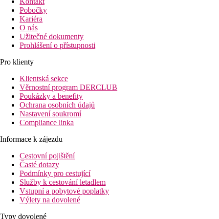
Kontakt
Pobočky
Kariéra
O nás
Užitečné dokumenty
Prohlášení o přístupnosti
Pro klienty
Klientská sekce
Věrnostní program DERCLUB
Poukázky a benefity
Ochrana osobních údajů
Nastavení soukromí
Compliance linka
Informace k zájezdu
Cestovní pojištění
Časté dotazy
Podmínky pro cestující
Služby k cestování letadlem
Vstupní a pobytové poplatky
Výlety na dovolené
Typy dovolené