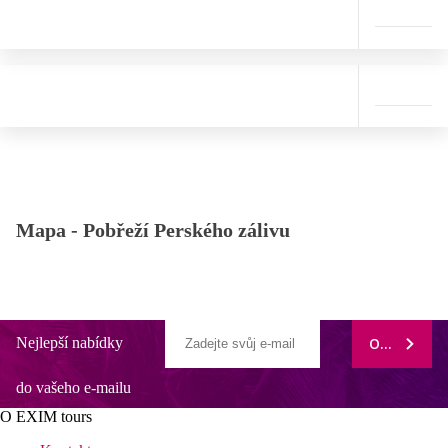
Mapa -
Pobřeží Perského zálivu
Nejlepší nabídky
ODEBÍRAT
do vašeho e-mailu
O EXIM tours