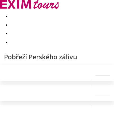
Akční nabídky
Last minute
First minute - Exotika a zim
Pobřeží Perského zálivu