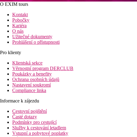
O EXIM tours
Kontakt
Pobočky
Kariéra
O nás
Užitečné dokumenty
Prohlášení o přístupnosti
Pro klienty
Klientská sekce
Věrnostní program DERCLUB
Poukázky a benefity
Ochrana osobních údajů
Nastavení soukromí
Compliance linka
Informace k zájezdu
Cestovní pojištění
Časté dotazy
Podmínky pro cestující
Služby k cestování letadlem
Vstupní a pobytové poplatky