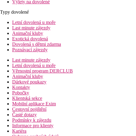
Výlety na dovolené
Typy dovolené
Letní dovolená u moře
Last minute zájezdy
Animační kluby
Exotická dovolená
Dovolená s dětmi zdarma
Poznávací zájezdy
Last minute zájezdy
Letní dovolená u moře
Věrnostní program DERCLUB
Animační kluby
Dárkové poukazy
Kontakty
Pobočky
Klientská sekce
Mobilní aplikace Exim
Cestovní pojištění
Časté dotazy
Podmínky k zájezdu
Informace pro klienty
Kariéra