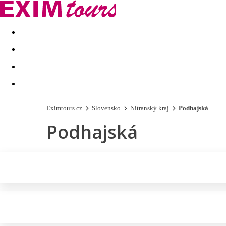
Akční nabídky
Last minute
First minute - Exotika a zim
Eximtours.cz
Slovensko
Nitranský kraj
Podhajská
Podhajská