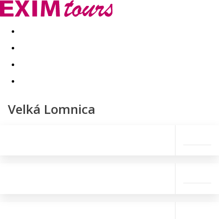
Akční nabídky
Last minute
First minute - Exotika a zim
Velká Lomnica