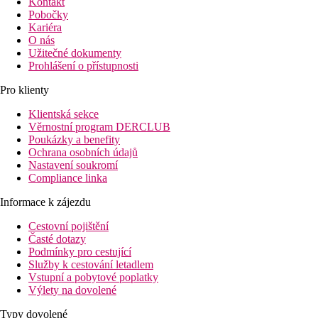
Kontakt
Pobočky
Kariéra
O nás
Užitečné dokumenty
Prohlášení o přístupnosti
Pro klienty
Klientská sekce
Věrnostní program DERCLUB
Poukázky a benefity
Ochrana osobních údajů
Nastavení soukromí
Compliance linka
Informace k zájezdu
Cestovní pojištění
Časté dotazy
Podmínky pro cestující
Služby k cestování letadlem
Vstupní a pobytové poplatky
Výlety na dovolené
Typy dovolené