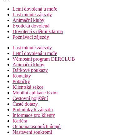
Letní dovolená u moře
Last minute zájezdy
Animační kluby
Exotická dovolená
Dovolená s dětmi zdarma
Poznávací zájezdy
Last minute zájezdy
Letní dovolená u moře
Věrnostní program DERCLUB
Animační kluby
Dárkové poukazy
Kontakty
Pobočky
Klientská sekce
Mobilní aplikace Exim
Cestovní pojištění
Časté dotazy
Podmínky k zájezdu
Informace pro klienty
Kariéra
Ochrana osobních údajů
Nastavení soukromí