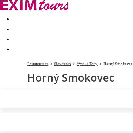
Akční nabídky
Last minute
First minute - Exotika a zim
Eximtours.cz
Slovensko
Vysoké Tatry
Horný Smokovec
Horný Smokovec