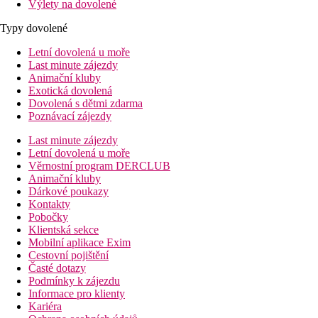
Výlety na dovolené
Typy dovolené
Letní dovolená u moře
Last minute zájezdy
Animační kluby
Exotická dovolená
Dovolená s dětmi zdarma
Poznávací zájezdy
Last minute zájezdy
Letní dovolená u moře
Věrnostní program DERCLUB
Animační kluby
Dárkové poukazy
Kontakty
Pobočky
Klientská sekce
Mobilní aplikace Exim
Cestovní pojištění
Časté dotazy
Podmínky k zájezdu
Informace pro klienty
Kariéra