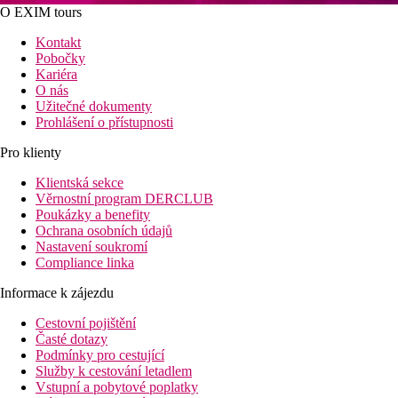
O EXIM tours
Kontakt
Pobočky
Kariéra
O nás
Užitečné dokumenty
Prohlášení o přístupnosti
Pro klienty
Klientská sekce
Věrnostní program DERCLUB
Poukázky a benefity
Ochrana osobních údajů
Nastavení soukromí
Compliance linka
Informace k zájezdu
Cestovní pojištění
Časté dotazy
Podmínky pro cestující
Služby k cestování letadlem
Vstupní a pobytové poplatky