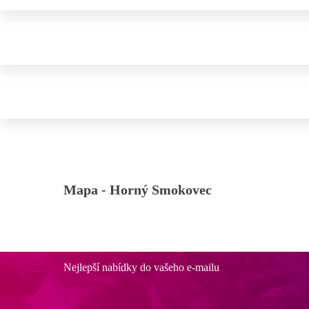
Mapa -
Horný Smokovec
Nejlepší nabídky do vašeho e-mailu