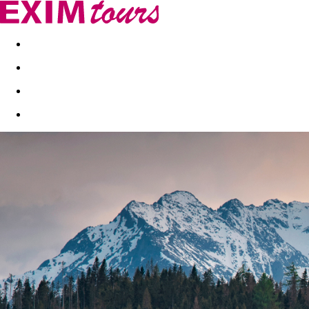
Akční nabídky
Last minute
First minute - Exotika a zim