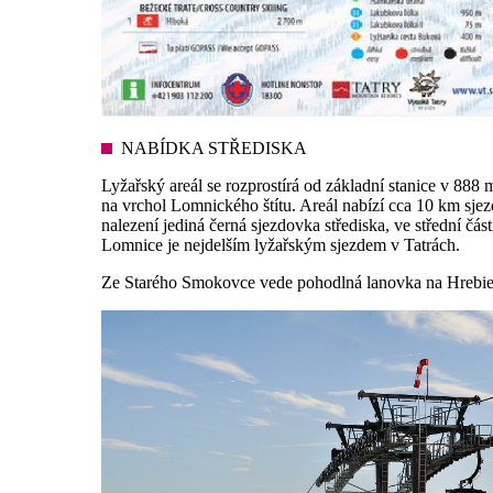
NABÍDKA STŘEDISKA
Lyžařský areál se rozprostírá od základní stanice v 88
na vrchol Lomnického štítu. Areál nabízí cca 10 km sje
nalezení jediná černá sjezdovka střediska, ve střední č
Lomnice je nejdelším lyžařským sjezdem v Tatrách.
Ze Starého Smokovce vede pohodlná lanovka na Hrebien