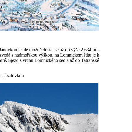
lanovkou je ale možné dostat se až do výše 2 634 m –
e zvedá s nadmořskou výškou, na Lomnickém štítu je k
modré. Sjezd s vrchu Lomnického sedla až do Tatranské
u sjezdovkou