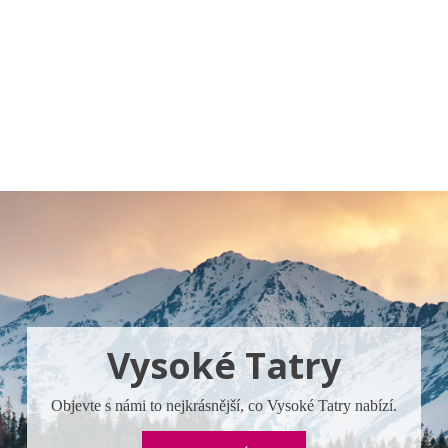
a u moře
Animační kluby
First minute – Léto 2027
Vě
Vysoké Tatry
Objevte s námi to nejkrásnější, co Vysoké Tatry nabízí.