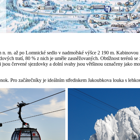
8 m n. m. až po Lomnické sedlo v nadmořské výšce 2 190 m. Kabinovou 
zdových tratí, 80 % z nich je uměle zasněžovaných. Obtížnost terénů s
ásti jsou červené sjezdovky a dolní svahy jsou většinou označeny jako 
ok. Pro začátečníky je ideálním střediskem Jakoubkova louka s lehko