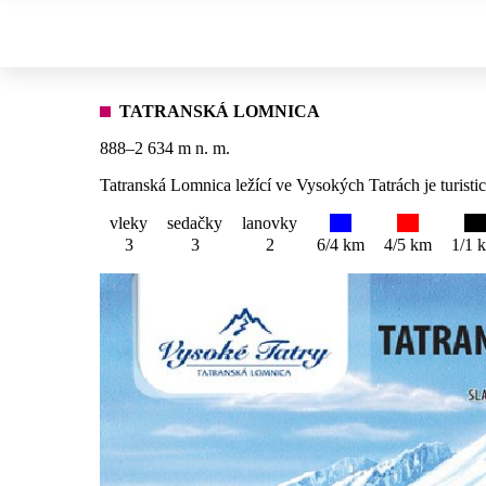
TATRANSKÁ LOMNICA
888–2 634 m n. m.
Tatranská Lomnica ležící ve Vysokých Tatrách je turist
vleky
sedačky
lanovky
3
3
2
6/4 km
4/5 km
1/1 