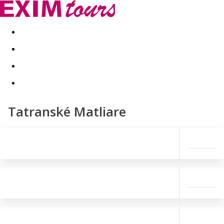
Akční nabídky
Last minute
First minute - Exotika a zim
Tatranské Matliare