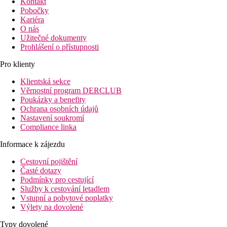
Kontakt
Pobočky
Kariéra
O nás
Užitečné dokumenty
Prohlášení o přístupnosti
Pro klienty
Klientská sekce
Věrnostní program DERCLUB
Poukázky a benefity
Ochrana osobních údajů
Nastavení soukromí
Compliance linka
Informace k zájezdu
Cestovní pojištění
Časté dotazy
Podmínky pro cestující
Služby k cestování letadlem
Vstupní a pobytové poplatky
Výlety na dovolené
Typy dovolené