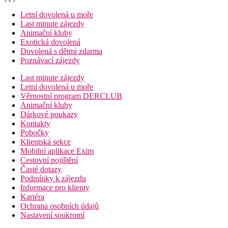
Letní dovolená u moře
Last minute zájezdy
Animační kluby
Exotická dovolená
Dovolená s dětmi zdarma
Poznávací zájezdy
Last minute zájezdy
Letní dovolená u moře
Věrnostní program DERCLUB
Animační kluby
Dárkové poukazy
Kontakty
Pobočky
Klientská sekce
Mobilní aplikace Exim
Cestovní pojištění
Časté dotazy
Podmínky k zájezdu
Informace pro klienty
Kariéra
Ochrana osobních údajů
Nastavení soukromí