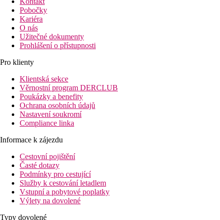
Kontakt
Pobočky
Kariéra
O nás
Užitečné dokumenty
Prohlášení o přístupnosti
Pro klienty
Klientská sekce
Věrnostní program DERCLUB
Poukázky a benefity
Ochrana osobních údajů
Nastavení soukromí
Compliance linka
Informace k zájezdu
Cestovní pojištění
Časté dotazy
Podmínky pro cestující
Služby k cestování letadlem
Vstupní a pobytové poplatky
Výlety na dovolené
Typy dovolené