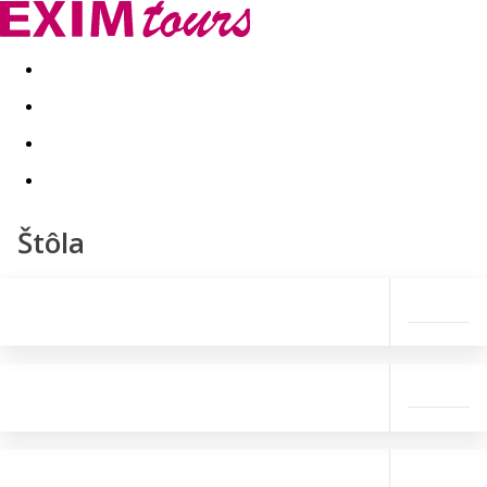
Akční nabídky
Last minute
First minute - Exotika a zim
Štôla