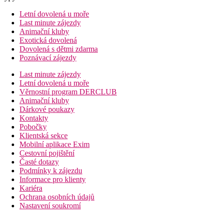
Letní dovolená u moře
Last minute zájezdy
Animační kluby
Exotická dovolená
Dovolená s dětmi zdarma
Poznávací zájezdy
Last minute zájezdy
Letní dovolená u moře
Věrnostní program DERCLUB
Animační kluby
Dárkové poukazy
Kontakty
Pobočky
Klientská sekce
Mobilní aplikace Exim
Cestovní pojištění
Časté dotazy
Podmínky k zájezdu
Informace pro klienty
Kariéra
Ochrana osobních údajů
Nastavení soukromí