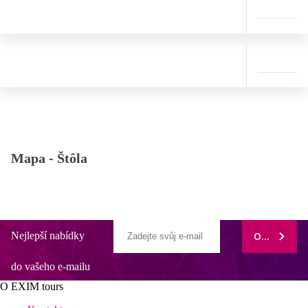
Mapa -
Štôla
Nejlepší nabídky
ODEBÍRAT
do vašeho e-mailu
O EXIM tours