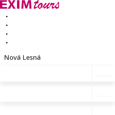
Akční nabídky
Last minute
First minute - Exotika a zim
Nová Lesná