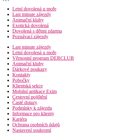
Letní dovolená u moře
Last minute zájezdy
Animační kluby
Exotická dovolená
Dovolená s dětmi zdarma
Poznávací zájezdy
Last minute zájezdy
Letní dovolená u moře
Věrnostní program DERCLUB
Animační kluby
Dárkové poukazy
Kontakty
Pobočky
Klientská sekce
Mobilní aplikace Exim
Cestovní pojištění
Časté dotazy
Podmínky k zájezdu
Informace pro klienty
Kariéra
Ochrana osobních údajů
Nastavení soukromí