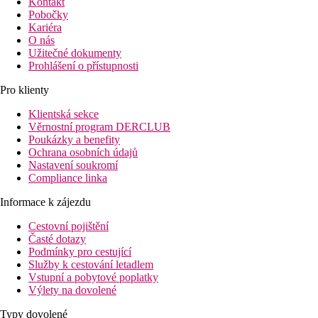
Kontakt
Pobočky
Kariéra
O nás
Užitečné dokumenty
Prohlášení o přístupnosti
Pro klienty
Klientská sekce
Věrnostní program DERCLUB
Poukázky a benefity
Ochrana osobních údajů
Nastavení soukromí
Compliance linka
Informace k zájezdu
Cestovní pojištění
Časté dotazy
Podmínky pro cestující
Služby k cestování letadlem
Vstupní a pobytové poplatky
Výlety na dovolené
Typy dovolené