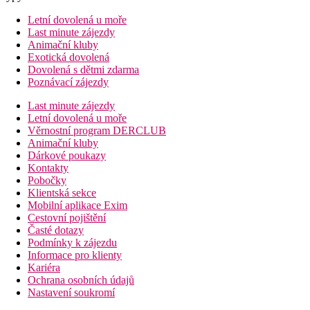
Letní dovolená u moře
Last minute zájezdy
Animační kluby
Exotická dovolená
Dovolená s dětmi zdarma
Poznávací zájezdy
Last minute zájezdy
Letní dovolená u moře
Věrnostní program DERCLUB
Animační kluby
Dárkové poukazy
Kontakty
Pobočky
Klientská sekce
Mobilní aplikace Exim
Cestovní pojištění
Časté dotazy
Podmínky k zájezdu
Informace pro klienty
Kariéra
Ochrana osobních údajů
Nastavení soukromí