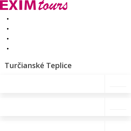
Akční nabídky
Last minute
First minute - Exotika a zim
Turčianské Teplice