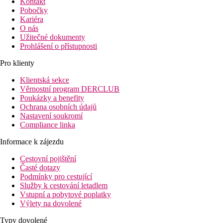
Kontakt
Pobočky
Kariéra
O nás
Užitečné dokumenty
Prohlášení o přístupnosti
Pro klienty
Klientská sekce
Věrnostní program DERCLUB
Poukázky a benefity
Ochrana osobních údajů
Nastavení soukromí
Compliance linka
Informace k zájezdu
Cestovní pojištění
Časté dotazy
Podmínky pro cestující
Služby k cestování letadlem
Vstupní a pobytové poplatky
Výlety na dovolené
Typy dovolené