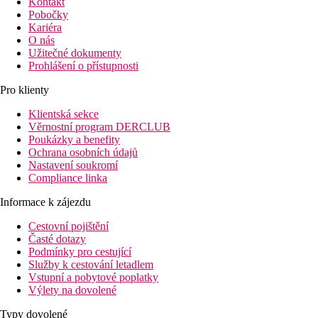
Kontakt
Pobočky
Kariéra
O nás
Užitečné dokumenty
Prohlášení o přístupnosti
Pro klienty
Klientská sekce
Věrnostní program DERCLUB
Poukázky a benefity
Ochrana osobních údajů
Nastavení soukromí
Compliance linka
Informace k zájezdu
Cestovní pojištění
Časté dotazy
Podmínky pro cestující
Služby k cestování letadlem
Vstupní a pobytové poplatky
Výlety na dovolené
Typy dovolené