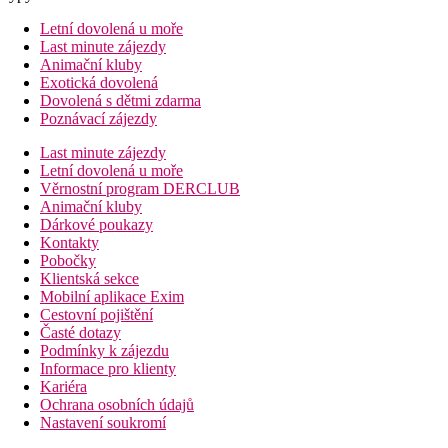
Letní dovolená u moře
Last minute zájezdy
Animační kluby
Exotická dovolená
Dovolená s dětmi zdarma
Poznávací zájezdy
Last minute zájezdy
Letní dovolená u moře
Věrnostní program DERCLUB
Animační kluby
Dárkové poukazy
Kontakty
Pobočky
Klientská sekce
Mobilní aplikace Exim
Cestovní pojištění
Časté dotazy
Podmínky k zájezdu
Informace pro klienty
Kariéra
Ochrana osobních údajů
Nastavení soukromí