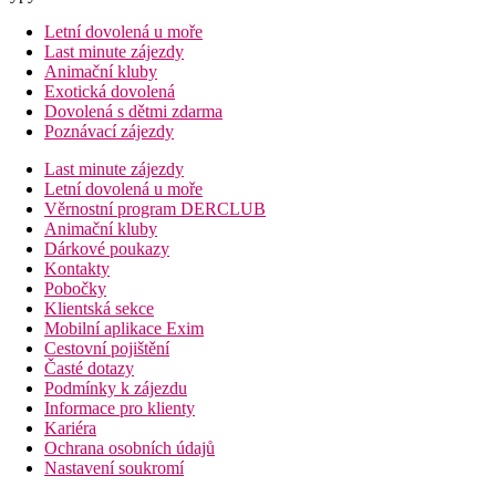
Letní dovolená u moře
Last minute zájezdy
Animační kluby
Exotická dovolená
Dovolená s dětmi zdarma
Poznávací zájezdy
Last minute zájezdy
Letní dovolená u moře
Věrnostní program DERCLUB
Animační kluby
Dárkové poukazy
Kontakty
Pobočky
Klientská sekce
Mobilní aplikace Exim
Cestovní pojištění
Časté dotazy
Podmínky k zájezdu
Informace pro klienty
Kariéra
Ochrana osobních údajů
Nastavení soukromí