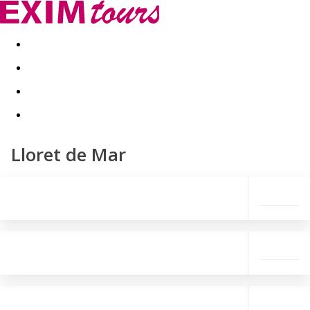
Akční nabídky
Last minute
First minute - Exotika a zim
Lloret de Mar