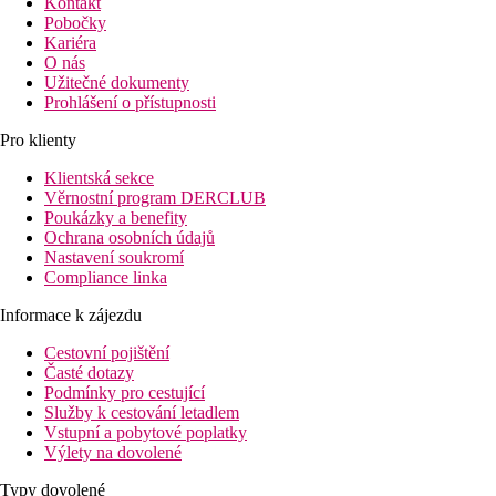
Kontakt
Pobočky
Kariéra
O nás
Užitečné dokumenty
Prohlášení o přístupnosti
Pro klienty
Klientská sekce
Věrnostní program DERCLUB
Poukázky a benefity
Ochrana osobních údajů
Nastavení soukromí
Compliance linka
Informace k zájezdu
Cestovní pojištění
Časté dotazy
Podmínky pro cestující
Služby k cestování letadlem
Vstupní a pobytové poplatky
Výlety na dovolené
Typy dovolené