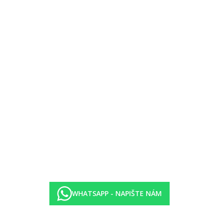
no platit kartou).
zdarma.
WHATSAPP - NAPIŠTE NÁM