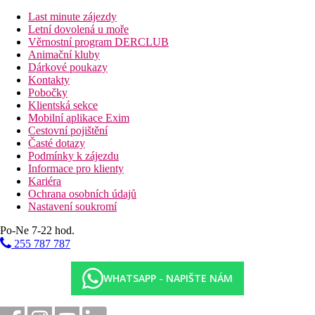
Ferrer Janeiro.
Last minute zájezdy
Stravování
Letní dovolená u moře
Polopenze
Věrnostní program DERCLUB
Snídaně a večeře formou bufetu
Animační kluby
All Inclusive Gold
Dárkové poukazy
Snídaně, oběd a večeře formou bufetu
Kontakty
24 hodin denně lehký snack, káva, čaj, zmrzlina a sladké
Pobočky
pečivo
Klientská sekce
24 hodin denně vybrané nealkoholické nápoje
Mobilní aplikace Exim
10.00-00.00 hod. rozšířená nabídky vybraných
Cestovní pojištění
alkoholických nápojů místních i mezinárodních značek
Časté dotazy
All Inclusive Gold je čerpán v místech a časech určených
Podmínky k zájezdu
hotelem, právo na změnu vyhrazeno
Informace pro klienty
Kariéra
Pláž
Ochrana osobních údajů
Nastavení soukromí
Menší písečná pláž San Bauló s pozvolným vstupem do moře
přímo u hotelu. Dlouhá písečná pláž C’an Picafort cca 2 km.
Po-Ne 7-22 hod.
Lehátka a slunečníky za poplatek.
255 787 787
Sportovní nabídka
Zdarma:
fitness, jacuzzi, sauna.
WHATSAPP - NAPIŠTE NÁM
Za poplatek:
půjčovna kol, úschovna a servisní místnost
pro kola, golfová hřiště Alcanada a Pollensa cca 15 km.