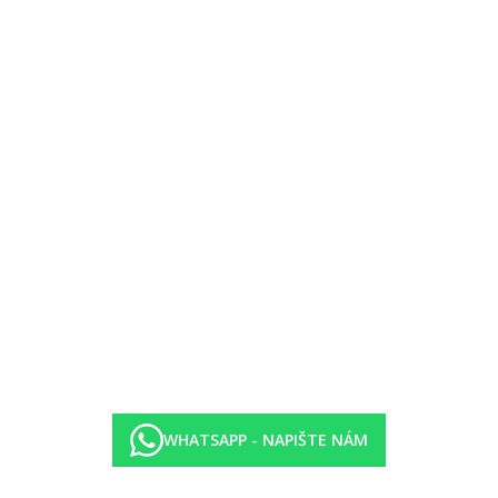
 a slunečníky za poplatek
předchozí rezervace na recepci)
 (a la carte)
WHATSAPP - NAPIŠTE NÁM