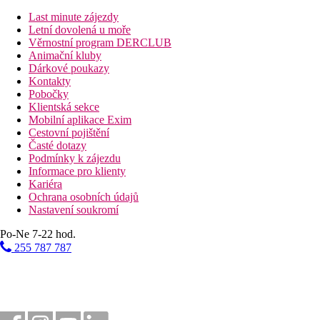
Bazény
Last minute zájezdy
Letní dovolená u moře
Lehátka u bazénu
Věrnostní program DERCLUB
Slunečníky u bazénu
Animační kluby
Dárkové poukazy
Fotogalerie
Kontakty
Pobočky
Klientská sekce
Mobilní aplikace Exim
Cestovní pojištění
Časté dotazy
Podmínky k zájezdu
Informace pro klienty
Kariéra
Ochrana osobních údajů
Nastavení soukromí
Po-Ne 7-22 hod.
255 787 787