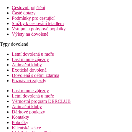
Cestovní pojištění
Časté dotazy
Podmínky pro cestující
Služby k cestování letadlem
Vstupní a pobytové poplatky
Výlety na dovolené
Typy dovolené
Letní dovolená u moře
Last minute zájezdy
Animační kluby
Exotická dovolená
Dovolená s dětmi zdarma
Poznávací zájezdy
Last minute zájezdy
Letní dovolená u moře
Věrnostní program DERCLUB
Animační kluby
Dárkové poukazy
Kontakty
Pobočky
Klientská sekce