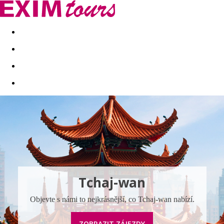
Akční nabídky
Last minute
First minute - Exotika a zim
Tchaj-wan
Objevte s námi to nejkrásnější, co Tchaj-wan nabízí.
ZOBRAZIT ZÁJEZDY