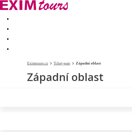
Akční nabídky
Last minute
First minute - Exotika a zim
Eximtours.cz
Tchaj-wan
Západní oblast
Západní oblast