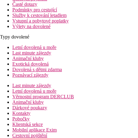
Časté dotazy
Podmínky pro cestující
Služby k cestování letadlem
Vstupní a pobytové poplatky
Výlety na dovolené
Typy dovolené
Letní dovolená u moře
Last minute zájezdy
Animační kluby
Exotická dovolená
Dovolená s dětmi zdarma
Poznávací zájezdy
Last minute zájezdy
Letní dovolená u moře
Věrnostní program DERCLUB
Animační kluby
Dárkové poukazy
Kontakty
Pobočky
Klientská sekce
Mobilní aplikace Exim
Cestovní pojištění