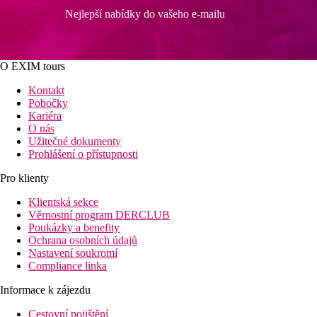
Nejlepší nabídky do vašeho e-mailu
O EXIM tours
Kontakt
Pobočky
Kariéra
O nás
Užitečné dokumenty
Prohlášení o přístupnosti
Pro klienty
Klientská sekce
Věrnostní program DERCLUB
Poukázky a benefity
Ochrana osobních údajů
Nastavení soukromí
Compliance linka
Informace k zájezdu
Cestovní pojištění