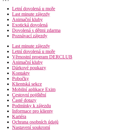
Letní dovolená u moře
Last minute zájezdy
Animační kluby
Exotická dovolená
Dovolená s dětmi zdarma
Poznávací zájezdy
Last minute zájezdy
Letní dovolená u moře
Věrnostní program DERCLUB
Animační kluby
Dárkové poukazy
Kontakty
Pobočky
Klientská sekce
Mobilní aplikace Exim
Cestovní pojištění
Časté dotazy
Podmínky k zájezdu
Informace pro klienty
Kariéra
Ochrana osobních údajů
Nastavení soukromí