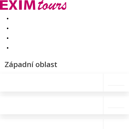
Akční nabídky
Last minute
First minute - Exotika a zim
Západní oblast