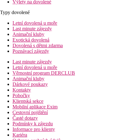
Výlety na dovolené
Typy dovolené
Letní dovolená u moře
Last minute zájezdy
Animační kluby
Exotická dovolená
Dovolená s dětmi zdarma
Poznávací zájezdy
Last minute zájezdy
Letní dovolená u moře
Věrnostní program DERCLUB
Animační kluby
Dárkové poukazy
Kontakty
Pobočky
Klientská sekce
Mobilní aplikace Exim
Cestovní pojištění
Časté dotazy
Podmínky k zájezdu
Informace pro klienty
Kariéra