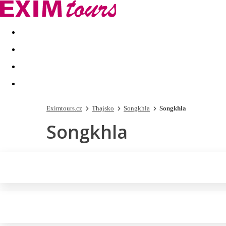
Akční nabídky
Last minute
First minute - Exotika a zim
Eximtours.cz
Thajsko
Songkhla
Songkhla
Songkhla