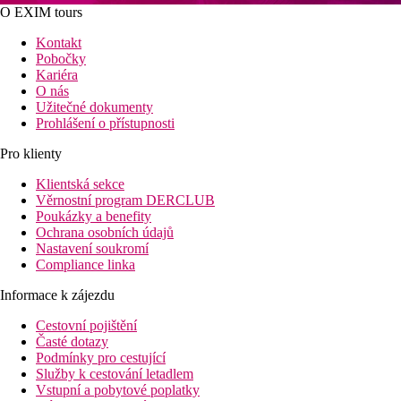
O EXIM tours
Kontakt
Pobočky
Kariéra
O nás
Užitečné dokumenty
Prohlášení o přístupnosti
Pro klienty
Klientská sekce
Věrnostní program DERCLUB
Poukázky a benefity
Ochrana osobních údajů
Nastavení soukromí
Compliance linka
Informace k zájezdu
Cestovní pojištění
Časté dotazy
Podmínky pro cestující
Služby k cestování letadlem
Vstupní a pobytové poplatky