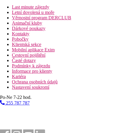
Fotogalerie
Last minute zájezdy
Letní dovolená u moře
Věrnostní program DERCLUB
Animační kluby
Dárkové poukazy
Kontakty
Pobočky
Klientská sekce
Mobilní aplikace Exim
Cestovní pojištění
Časté dotazy
Podmínky k zájezdu
Informace pro klienty
Kariéra
Ochrana osobních údajů
Nastavení soukromí
Po-Ne 7-22 hod.
255 787 787