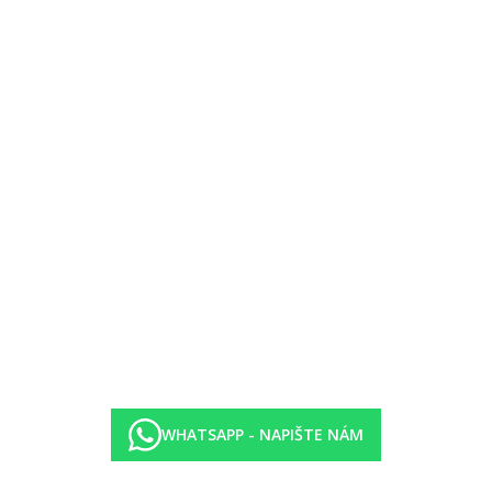
 může být duplex, ve vilkách v zahradě (Legendary Suite Garden view)
tup do sdíleného bazénu (Legendary Swim up Suite), ve vilkách v zahr
se, 1x za pobyt zdarma, nutná rezervace, mezinárodní - bez rezervace)
WHATSAPP - NAPIŠTE NÁM