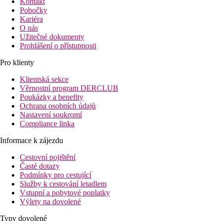
Kontakt
Pobočky
Kariéra
O nás
Užitečné dokumenty
Prohlášení o přístupnosti
Pro klienty
Klientská sekce
Věrnostní program DERCLUB
Poukázky a benefity
Ochrana osobních údajů
Nastavení soukromí
Compliance linka
Informace k zájezdu
Cestovní pojištění
Časté dotazy
Podmínky pro cestující
Služby k cestování letadlem
Vstupní a pobytové poplatky
Výlety na dovolené
Typy dovolené