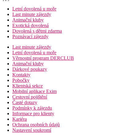
Letní dovolená u moře
Last minute zájezdy
Animační kluby
Exotická dovolená
Dovolená s dětmi zdarma
Poznávací zájezdy
Last minute zájezdy
Letní dovolená u moře
Věrnostní program DERCLUB
Animační kluby
Dárkové poukazy
Kontakty
Pobočky
Klientská sekce
Mobilní aplikace Exim
Cestovní pojištění
Časté dotazy
Podmínky k zájezdu
Informace pro klienty
Kariéra
Ochrana osobních údajů
Nastavení soukromí