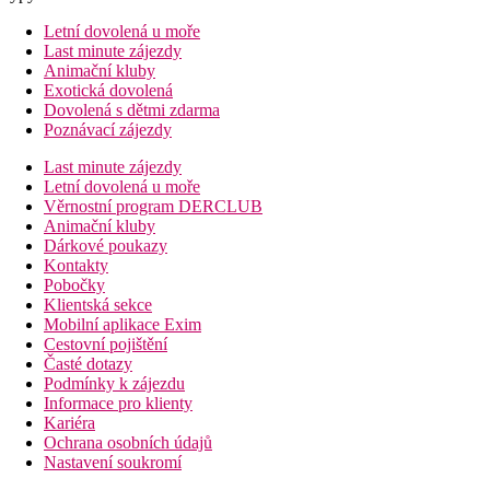
Letní dovolená u moře
Last minute zájezdy
Animační kluby
Exotická dovolená
Dovolená s dětmi zdarma
Poznávací zájezdy
Last minute zájezdy
Letní dovolená u moře
Věrnostní program DERCLUB
Animační kluby
Dárkové poukazy
Kontakty
Pobočky
Klientská sekce
Mobilní aplikace Exim
Cestovní pojištění
Časté dotazy
Podmínky k zájezdu
Informace pro klienty
Kariéra
Ochrana osobních údajů
Nastavení soukromí