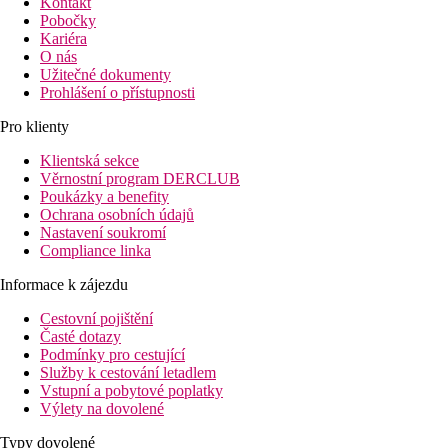
Kontakt
Pobočky
Kariéra
O nás
Užitečné dokumenty
Prohlášení o přístupnosti
Pro klienty
Klientská sekce
Věrnostní program DERCLUB
Poukázky a benefity
Ochrana osobních údajů
Nastavení soukromí
Compliance linka
Informace k zájezdu
Cestovní pojištění
Časté dotazy
Podmínky pro cestující
Služby k cestování letadlem
Vstupní a pobytové poplatky
Výlety na dovolené
Typy dovolené