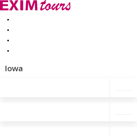
Akční nabídky
Last minute
First minute - Exotika a zim
Iowa