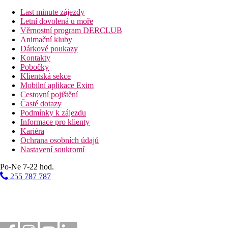
Last minute zájezdy
Letní dovolená u moře
Věrnostní program DERCLUB
Animační kluby
Dárkové poukazy
Kontakty
Pobočky
Klientská sekce
Mobilní aplikace Exim
Cestovní pojištění
Časté dotazy
Podmínky k zájezdu
Informace pro klienty
Kariéra
Ochrana osobních údajů
Nastavení soukromí
Po-Ne 7-22 hod.
255 787 787