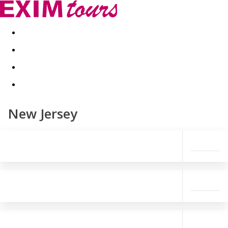
Akční nabídky
Last minute
First minute - Exotika a zim
New Jersey