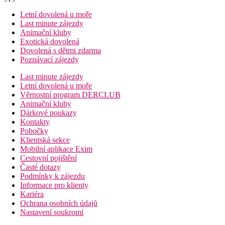
Letní dovolená u moře
Last minute zájezdy
Animační kluby
Exotická dovolená
Dovolená s dětmi zdarma
Poznávací zájezdy
Last minute zájezdy
Letní dovolená u moře
Věrnostní program DERCLUB
Animační kluby
Dárkové poukazy
Kontakty
Pobočky
Klientská sekce
Mobilní aplikace Exim
Cestovní pojištění
Časté dotazy
Podmínky k zájezdu
Informace pro klienty
Kariéra
Ochrana osobních údajů
Nastavení soukromí