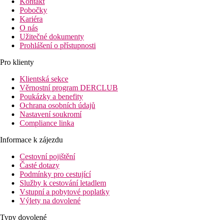
Kontakt
Pobočky
Kariéra
O nás
Užitečné dokumenty
Prohlášení o přístupnosti
Pro klienty
Klientská sekce
Věrnostní program DERCLUB
Poukázky a benefity
Ochrana osobních údajů
Nastavení soukromí
Compliance linka
Informace k zájezdu
Cestovní pojištění
Časté dotazy
Podmínky pro cestující
Služby k cestování letadlem
Vstupní a pobytové poplatky
Výlety na dovolené
Typy dovolené