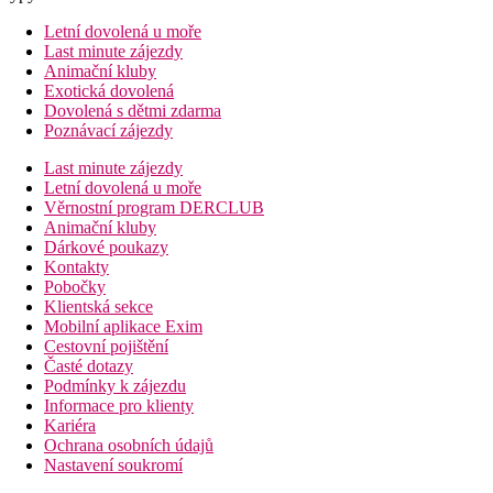
Letní dovolená u moře
Last minute zájezdy
Animační kluby
Exotická dovolená
Dovolená s dětmi zdarma
Poznávací zájezdy
Last minute zájezdy
Letní dovolená u moře
Věrnostní program DERCLUB
Animační kluby
Dárkové poukazy
Kontakty
Pobočky
Klientská sekce
Mobilní aplikace Exim
Cestovní pojištění
Časté dotazy
Podmínky k zájezdu
Informace pro klienty
Kariéra
Ochrana osobních údajů
Nastavení soukromí