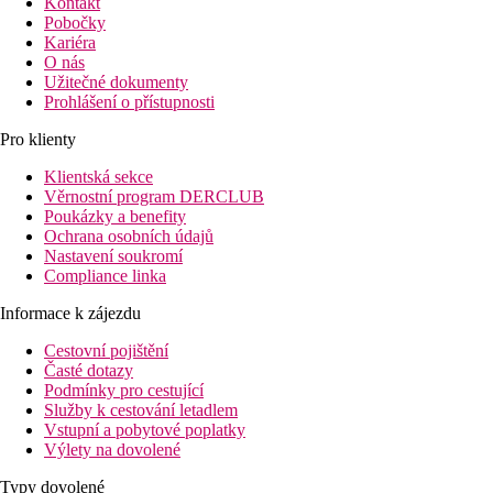
Kontakt
Pobočky
Kariéra
O nás
Užitečné dokumenty
Prohlášení o přístupnosti
Pro klienty
Klientská sekce
Věrnostní program DERCLUB
Poukázky a benefity
Ochrana osobních údajů
Nastavení soukromí
Compliance linka
Informace k zájezdu
Cestovní pojištění
Časté dotazy
Podmínky pro cestující
Služby k cestování letadlem
Vstupní a pobytové poplatky
Výlety na dovolené
Typy dovolené