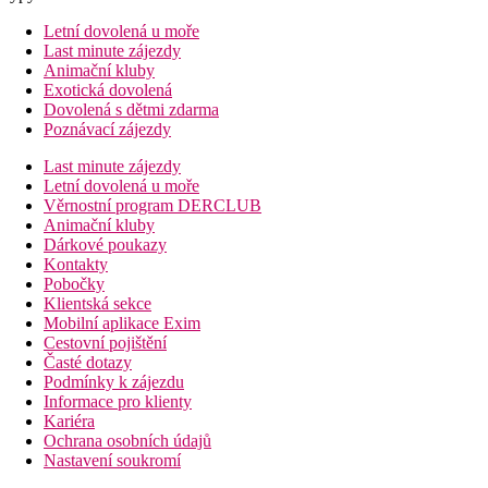
Letní dovolená u moře
Last minute zájezdy
Animační kluby
Exotická dovolená
Dovolená s dětmi zdarma
Poznávací zájezdy
Last minute zájezdy
Letní dovolená u moře
Věrnostní program DERCLUB
Animační kluby
Dárkové poukazy
Kontakty
Pobočky
Klientská sekce
Mobilní aplikace Exim
Cestovní pojištění
Časté dotazy
Podmínky k zájezdu
Informace pro klienty
Kariéra
Ochrana osobních údajů
Nastavení soukromí