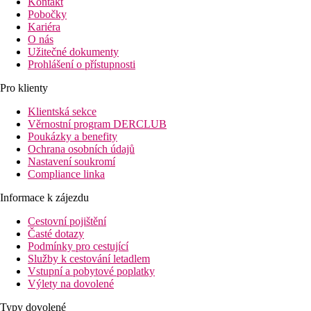
Kontakt
Pobočky
Kariéra
O nás
Užitečné dokumenty
Prohlášení o přístupnosti
Pro klienty
Klientská sekce
Věrnostní program DERCLUB
Poukázky a benefity
Ochrana osobních údajů
Nastavení soukromí
Compliance linka
Informace k zájezdu
Cestovní pojištění
Časté dotazy
Podmínky pro cestující
Služby k cestování letadlem
Vstupní a pobytové poplatky
Výlety na dovolené
Typy dovolené