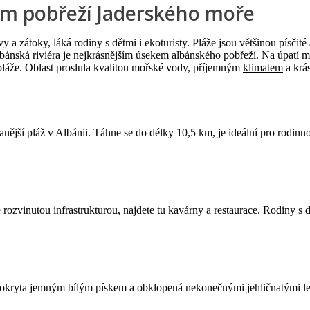
ém pobřeží Jaderského moře
vy a zátoky, láká rodiny s dětmi i ekoturisty. Pláže jsou většinou písč
ánská riviéra je nejkrásnějším úsekem albánského pobřeží. Na úpatí 
pláže. Oblast proslula kvalitou mořské vody, příjemným
klimatem
a krás
anější pláž v Albánii. Táhne se do délky 10,5 km, je ideální pro rodin
 rozvinutou infrastrukturou, najdete tu kavárny a restaurace. Rodiny s 
okryta jemným bílým pískem a obklopená nekonečnými jehličnatými lesy