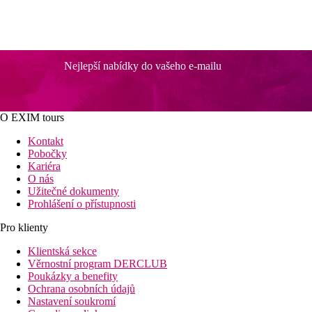
Nejlepší nabídky do vašeho e-mailu
O EXIM tours
Kontakt
Pobočky
Kariéra
O nás
Užitečné dokumenty
Prohlášení o přístupnosti
Pro klienty
Klientská sekce
Věrnostní program DERCLUB
Poukázky a benefity
Ochrana osobních údajů
Nastavení soukromí