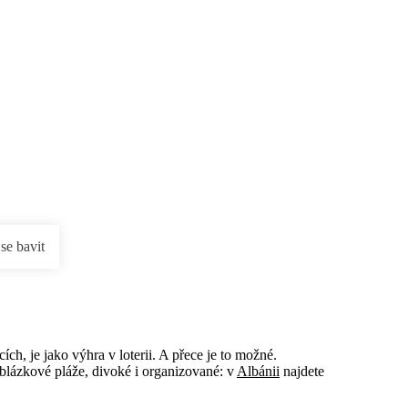
rnostní program DERCLUB
Pobočky
Časté dotazy
D
 se bavit
ch, je jako výhra v loterii. A přece je to možné.
oblázkové pláže, divoké i organizované: v
Albánii
najdete