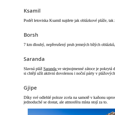
Ksamil
Podél letoviska Ksamil najdete jak oblázkové pláže, tak
Borsh
7 km dlouhý, nepřerušený pruh jemných bílých oblázků, 
Saranda
Slavná pláž
Saranda
ve stejnojmenné zátoce je pokrytá 
si chtějí užít aktivní dovolenou i noční párty v plážovýc
Gjipe
Díky své odlehlé poloze zcela na samotě v kaňonu upros
jednoduché se dostat, ale atmosféra místa stojí za to.