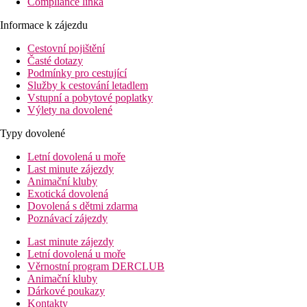
Compliance linka
Informace k zájezdu
Cestovní pojištění
Časté dotazy
Podmínky pro cestující
Služby k cestování letadlem
Vstupní a pobytové poplatky
Výlety na dovolené
Typy dovolené
Letní dovolená u moře
Last minute zájezdy
Animační kluby
Exotická dovolená
Dovolená s dětmi zdarma
Poznávací zájezdy
Last minute zájezdy
Letní dovolená u moře
Věrnostní program DERCLUB
Animační kluby
Dárkové poukazy
Kontakty