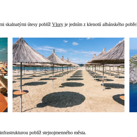
mi skalnatými útesy poblíž
Vlory
je jedním z klenotů albánského pobřež
infrastrukturou poblíž stejnojmenného města.