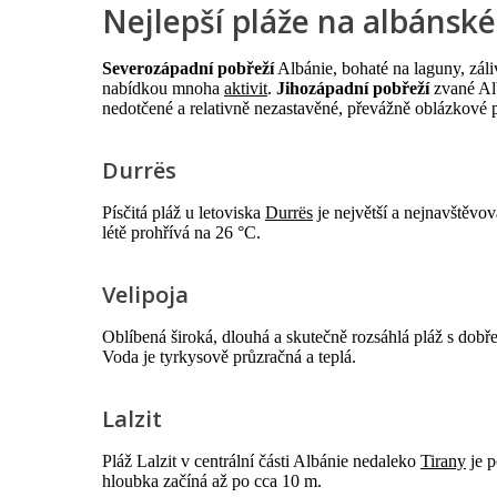
Nejlepší pláže na albánsk
Severozápadní pobřeží
Albánie, bohaté na laguny, záli
nabídkou mnoha
aktivit
.
Jihozápadní pobřeží
zvané Alb
nedotčené a relativně nezastavěné, převážně oblázkové 
Durrës
Písčitá pláž u letoviska
Durrës
je největší a nejnavštěvov
létě prohřívá na 26 °C.
Velipoja
Oblíbená široká, dlouhá a skutečně rozsáhlá pláž s dobře
Voda je tyrkysově průzračná a teplá.
Lalzit
Pláž Lalzit v centrální části Albánie nedaleko
Tirany
je p
hloubka začíná až po cca 10 m.