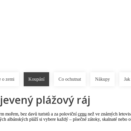
a u moře
Animační kluby
First minute – Léto 2027
Vě
 o zemi
Koupání
Co ochutnat
Nákupy
Jak
bjevený plážový ráj
tým mořem, bez davů turistů a za poloviční
cenu
než ve známých letoviscí
ých albánských pláží si vybere každý – písečné zátoky, skalnaté nebo 