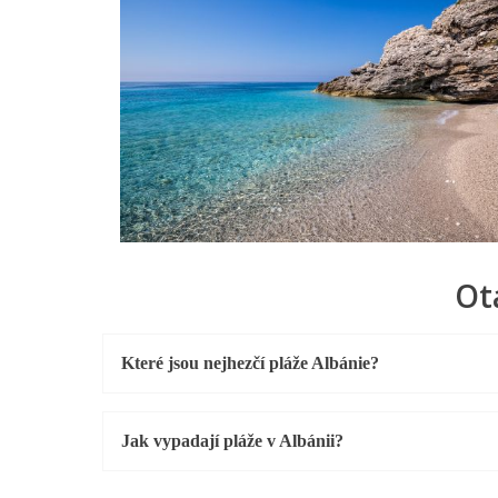
Ot
Které jsou nejhezčí pláže Albánie?
Jak vypadají pláže v Albánii?