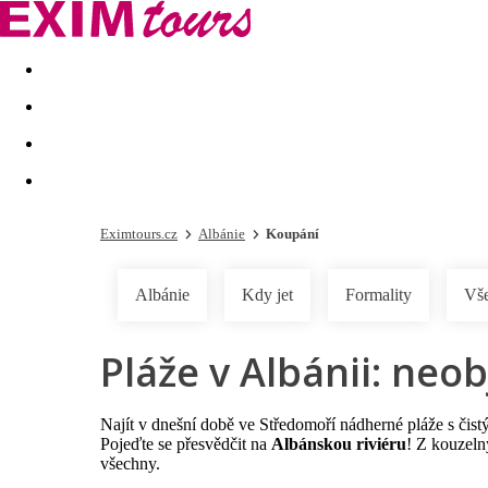
Akční nabídky
Last minute
First minute - Exotika a zim
Eximtours.cz
Albánie
Koupání
Albánie
Kdy jet
Formality
Vše
Pláže v Albánii: neo
Najít v dnešní době ve Středomoří nádherné pláže s čis
Pojeďte se přesvědčit na
Albánskou riviéru
! Z kouzeln
všechny.