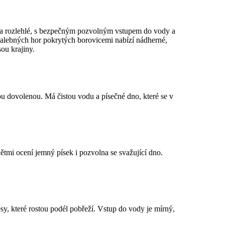
ité a rozlehlé, s bezpečným pozvolným vstupem do vody a
malebných hor pokrytých borovicemi nabízí nádherné,
ou krajiny.
nou dovolenou. Má čistou vodu a písečné dno, které se v
dětmi ocení jemný písek i pozvolna se svažující dno.
, které rostou podél pobřeží. Vstup do vody je mírný,