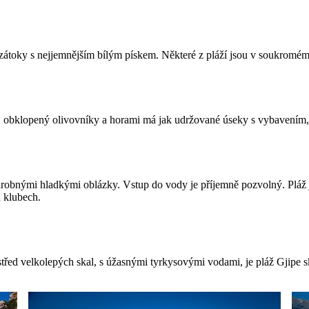
 zátoky s nejjemnějším bílým pískem. Některé z pláží jsou v soukromém v
obklopený olivovníky a horami má jak udržované úseky s vybavením, t
drobnými hladkými oblázky. Vstup do vody je příjemně pozvolný. Pláž j
h klubech.
třed velkolepých skal, s úžasnými tyrkysovými vodami, je pláž Gjipe s