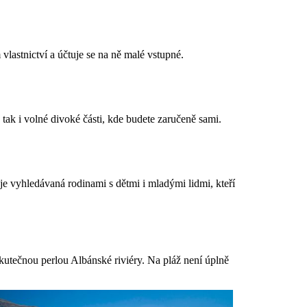
lastnictví a účtuje se na ně malé vstupné.
ak i volné divoké části, kde budete zaručeně sami.
e vyhledávaná rodinami s dětmi i mladými lidmi, kteří
kutečnou perlou Albánské riviéry. Na pláž není úplně