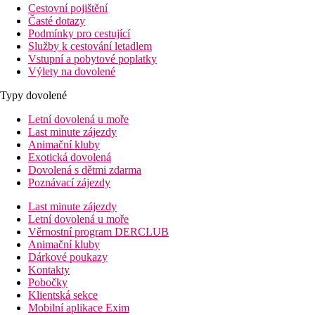
Cestovní pojištění
Časté dotazy
Podmínky pro cestující
Služby k cestování letadlem
Vstupní a pobytové poplatky
Výlety na dovolené
Typy dovolené
Letní dovolená u moře
Last minute zájezdy
Animační kluby
Exotická dovolená
Dovolená s dětmi zdarma
Poznávací zájezdy
Last minute zájezdy
Letní dovolená u moře
Věrnostní program DERCLUB
Animační kluby
Dárkové poukazy
Kontakty
Pobočky
Klientská sekce
Mobilní aplikace Exim