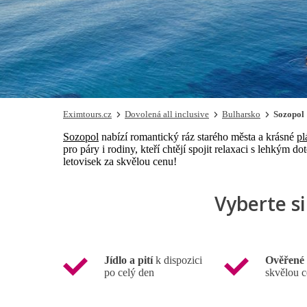
Eximtours.cz
Dovolená all inclusive
Bulharsko
Sozopol
Sozopol
nabízí romantický ráz starého města a krásné
pl
pro páry i rodiny, kteří chtějí spojit relaxaci s lehkým 
letovisek za skvělou cenu!
Vyberte s
Jídlo a pití
k dispozici
Ověřené 
po celý den
skvělou 