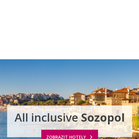
a u moře
Animační kluby
First minute – Léto 2027
Vě
All inclusive
Sozopol
ZOBRAZIT HOTELY