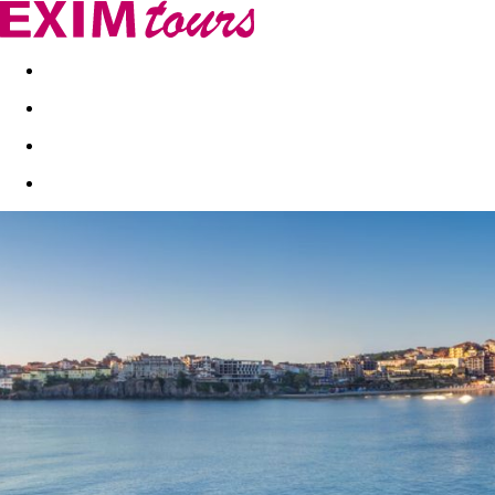
Akční nabídky
Last minute
First minute - Exotika a zim