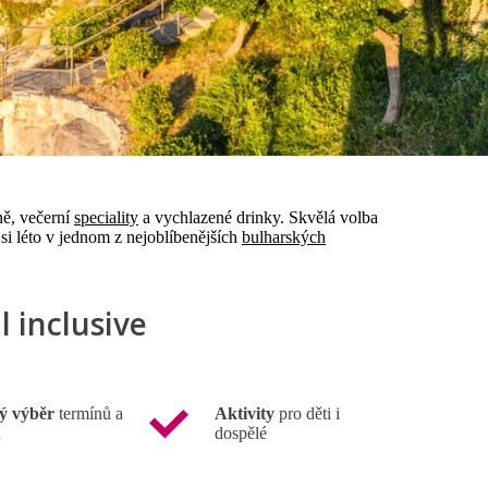
aně, večerní
speciality
a vychlazené drinky. Skvělá volba
 si léto v jednom z nejoblíbenějších
bulharských
l inclusive
ý výběr
termínů a
Aktivity
pro děti i
ů
dospělé