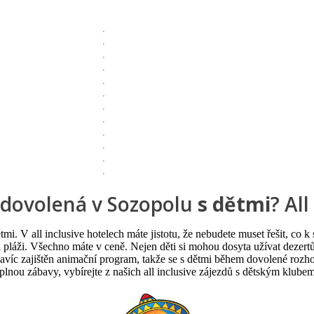
 dovolená v Sozopolu
s dětmi
? All
tmi. V all inclusive hotelech máte jistotu, že nebudete muset řešit, co k 
pláži. Všechno máte v ceně. Nejen děti si mohou dosyta užívat dezertů či
 navíc zajištěn animační program, takže se s dětmi během dovolené rozh
nou zábavy, vybírejte z našich all inclusive zájezdů s dětským klubem