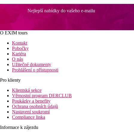
Nejlepší nabídky do vašeho e-mailu
O EXIM tours
Kontakt
Pobočky
Kariéra
O nás
Užitečné dokumenty
Prohlášení o přístupnosti
Pro klienty
Klientská sekce
Věrnostní program DERCLUB
Poukázky a benefity
Ochrana osobních údajů
Nastavení soukromí
Compliance linka
Informace k zájezdu