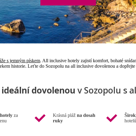
áže s jemným pískem
. All inclusive hotely zajistí komfort, bohaté sníd
dotekem historie. Leťte do Sozopolu na all inclusive dovolenou a dopřejte
i
ideální dovolenou
v Sozopolu s al
hotely
za
Krásná pláž
na dosah
Širok
cenu
ruky
hotel