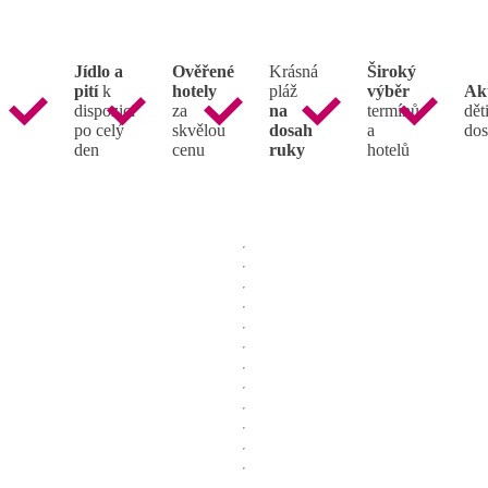
Jídlo a
Ověřené
Krásná
Široký
pití
k
hotely
pláž
výběr
Ak
dispozici
za
na
termínů
děti
po celý
skvělou
dosah
a
dos
den
cenu
ruky
hotelů