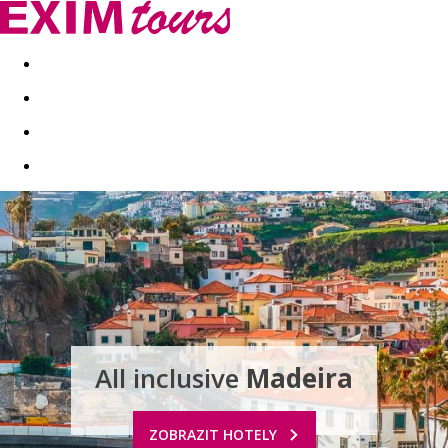
Akční nabídky
Last minute
First minute - Exotika a zim
All inclusive
Madeira
ZOBRAZIT HOTELY