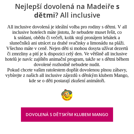
Nejlepší dovolená na Madeiře
s
dětmi
? All inclusive
All inclusive dovolená je ideální volba pro rodiny s dětmi. V all
inclusive hotelech máte jistotu, že nebudete muset řešit, co
k snídani, obědu či večeři, kolik stojí pronájem lehátek a
slunečníků ani utrácet za drahé svačinky a limonádu na pláži.
Všechno máte v ceně. Nejen děti si mohou dosyta užívat dezertů
či zmrzliny a pití je k dispozici celý den. Ve většině all inclusive
hotelů je navíc zajištěn animační program, takže se s dětmi během
dovolené rozhodně nebudete nudit.
Pokud chcete vašim ratolestem dopřát dovolenou plnou zábavy,
vybírejte z našich all inclusive zájezdů s dětským klubem Mango,
kde se o děti postarají zkušení animátoři.
DOVOLENÁ S DĚTSKÝM KLUBEM MANGO