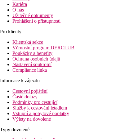
Kariéra
O nás
Užitečné dokumenty
Prohlášení o přístupnosti
Pro klienty
Klientská sekce
Věrnostní program DERCLUB
Poukázky a benefity
Ochrana osobních údajů
Nastavení soukromí
Compliance linka
Informace k zájezdu
Cestovní pojištění
Časté dotazy
Podmínky pro cestující
Služby k cestování letadlem
Vstupní a pobytové poplatky
Výlety na dovolené
Typy dovolené