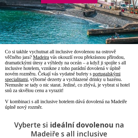
Co si takhle vychutnat all inclusive dovolenou na ostrově
věčného jara?
Madeira
vás okouzlí svou překrásnou přírodou,
dramatickými útesy a výhledy na oceán – a když ji spojíte s all
inclusive hotelem, vznikne z toho parádní dovolená v úplně
novém rozměru. Čekají vás vydatné bufety s
portugalskými
specialitami
, výborné dezerty a vychlazené drinky u bazénu.
Nemusíte se tady o nic starat. Jediné, co zbývá, je vybrat si hotel
snů za skvělou cenu a vyrazit!
V kombinaci s all inclusive hotelem dává dovolená na Madeiře
úplně nový rozměr.
Vyberte si
ideální dovolenou
na
Madeiře s all inclusive