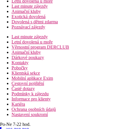
Letní dovolená u moře
Last minute zájezdy
Animační kluby
Exotická dovolená
Dovolená s dětmi zdarma
Poznávací zájezdy
Last minute zájezdy
Letní dovolená u moře
Věrnostní program DERCLUB
Animační kluby
Dárkové poukazy
Kontakty
Pobočky
Klientská sekce
Mobilní aplikace Exim
Cestovní pojištění
Časté dotazy
Podmínky k zájezdu
Informace pro klienty
Kariéra
Ochrana osobních údajů
Nastavení soukromí
Po-Ne 7-22 hod.